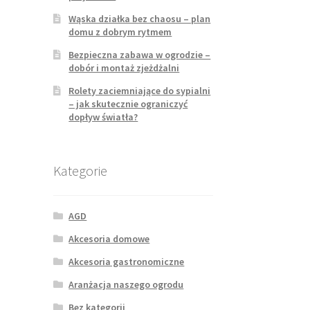
Wąska działka bez chaosu – plan
domu z dobrym rytmem
Bezpieczna zabawa w ogrodzie –
dobór i montaż zjeżdżalni
Rolety zaciemniające do sypialni
– jak skutecznie ograniczyć
dopływ światła?
Kategorie
AGD
Akcesoria domowe
Akcesoria gastronomiczne
Aranżacja naszego ogrodu
Bez kategorii