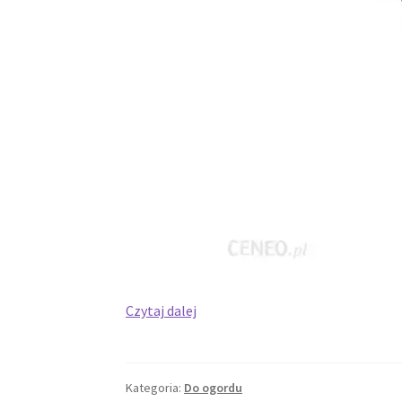
Jakie
Czytaj dalej
lampy
ogrodowe
wybrać
Kategoria:
Do ogordu
do