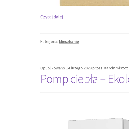
Kiedy
Czytaj dalej
wykorzystane
mogą
zostać
Kategoria:
Mieszkanie
miski?
Opublikowano
14 lutego 2023
przez
Marcinmiszcz
Pomp ciepła – Ekol