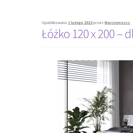
oświetlenia
swojej
posesji?
Opublikowano
1 lutego 2023
przez
Marcinmiszcz
Łóżko 120 x 200 – d