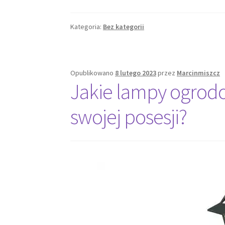
alkoholu
w
Kategoria:
Bez kategorii
eleganckich
kieliszkach
do
wódki
Opublikowano
8 lutego 2023
przez
Marcinmiszcz
Jakie lampy ogrod
swojej posesji?