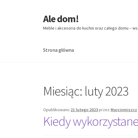
Ale dom!
Przejdź
Przejdź
do
do
Meble i akcesoria do kuchni oraz całego domu – ws
nawigacji
treści
Strona główna
Strona główna
Miesiąc:
luty 2023
Opublikowano
21 lutego 2023
przez
Marcinmiszcz
Kiedy wykorzystane