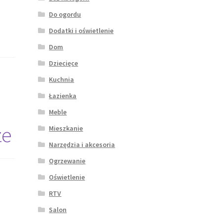
Do ogordu
Dodatki i oświetlenie
Dom
Dziecięce
Kuchnia
Łazienka
Meble
ze
Mieszkanie
Narzędzia i akcesoria
Ogrzewanie
Oświetlenie
RTV
Salon