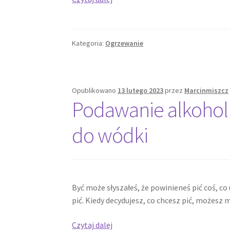
ciepła
–
Ekologiczne
Kategoria:
Ogrzewanie
rozwiązanie
grzewcze
Opublikowano
13 lutego 2023
przez
Marcinmiszcz
Podawanie alkoholu
do wódki
Być może słyszałeś, że powinieneś pić coś, co 
pić. Kiedy decydujesz, co chcesz pić, możesz m
Podawanie
Czytaj dalej