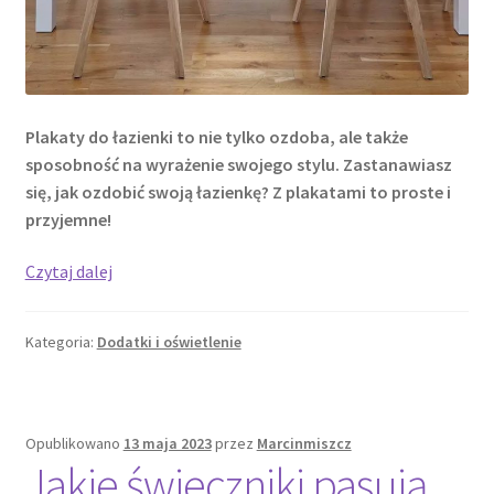
Plakaty do łazienki to nie tylko ozdoba, ale także
sposobność na wyrażenie swojego stylu. Zastanawiasz
się, jak ozdobić swoją łazienkę? Z plakatami to proste i
przyjemne!
Plakaty
Czytaj dalej
do
łazienki
Kategoria:
Dodatki i oświetlenie
–
jak
zmienić
wystrój
Opublikowano
13 maja 2023
przez
Marcinmiszcz
bez
Jakie świeczniki pasują
większych