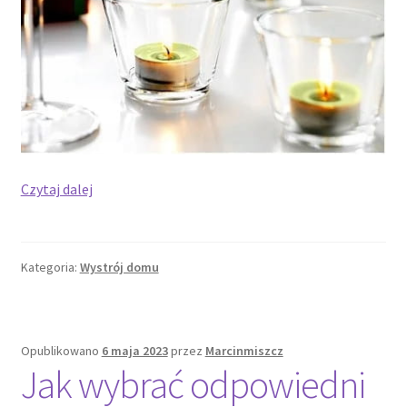
Jakie
Czytaj dalej
świeczniki
pasują
do
Kategoria:
Wystrój domu
nowoczesnych
wnętrz?
Opublikowano
6 maja 2023
przez
Marcinmiszcz
Jak wybrać odpowiedni