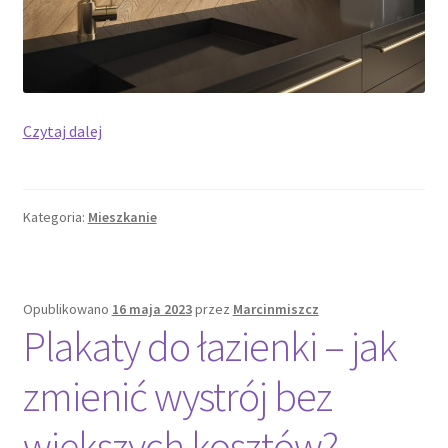
Płytki
Czytaj dalej
ścienne
drewnopodopne
–
Kategoria:
Mieszkanie
dlaczego
warto
wybrać
je
Opublikowano
16 maja 2023
przez
Marcinmiszcz
do
Plakaty do łazienki – jak
łazienki?
zmienić wystrój bez
większych kosztów?