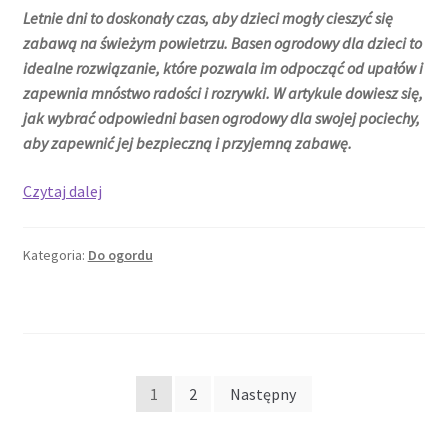
Letnie dni to doskonały czas, aby dzieci mogły cieszyć się
zabawą na świeżym powietrzu. Basen ogrodowy dla dzieci to
idealne rozwiązanie, które pozwala im odpocząć od upałów i
zapewnia mnóstwo radości i rozrywki. W artykule dowiesz się,
jak wybrać odpowiedni basen ogrodowy dla swojej pociechy,
aby zapewnić jej bezpieczną i przyjemną zabawę.
Jak
Czytaj dalej
wybrać
odpowiedni
Kategoria:
Do ogordu
basen
ogrodowy
dla
dzieci?
Stronicowanie
1
2
Następny
wpisów