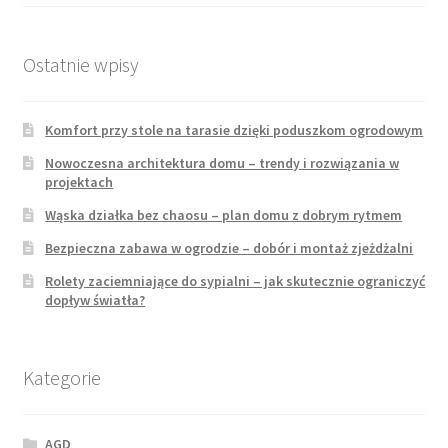
Ostatnie wpisy
Komfort przy stole na tarasie dzięki poduszkom ogrodowym
Nowoczesna architektura domu – trendy i rozwiązania w
projektach
Wąska działka bez chaosu – plan domu z dobrym rytmem
Bezpieczna zabawa w ogrodzie – dobór i montaż zjeżdżalni
Rolety zaciemniające do sypialni – jak skutecznie ograniczyć
dopływ światła?
Kategorie
AGD