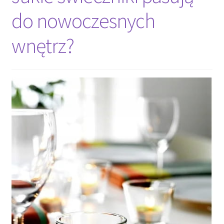
kosztów?
do nowoczesnych
wnętrz?