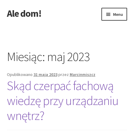
Ale dom!
Przejdź
Przejdź
Menu
do
do
nawigacji
treści
Strona główna
Miesiąc:
maj 2023
Opublikowano
31 maja 2023
przez
Marcinmiszcz
Skąd czerpać fachową
wiedzę przy urządzaniu
wnętrz?