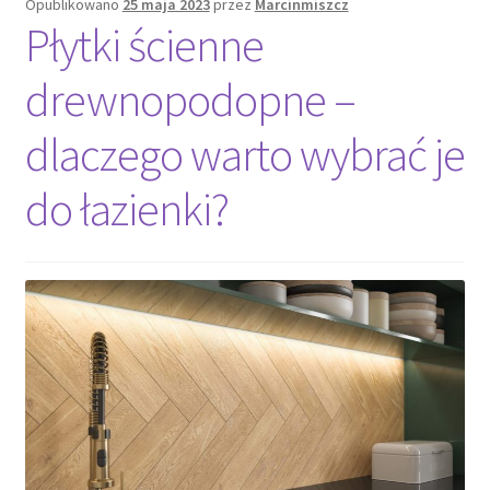
Opublikowano
25 maja 2023
przez
Marcinmiszcz
Płytki ścienne
drewnopodopne –
dlaczego warto wybrać je
do łazienki?