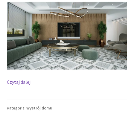
Skąd
Czytaj dalej
czerpać
fachową
wiedzę
Kategoria:
Wystrój domu
przy
urządzaniu
wnętrz?