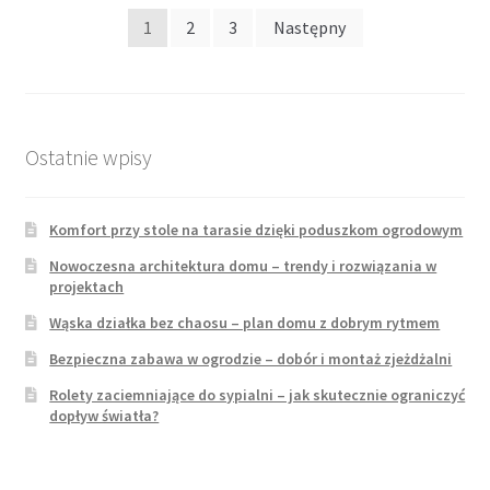
Stronicowanie
1
2
3
Następny
wpisów
Ostatnie wpisy
Komfort przy stole na tarasie dzięki poduszkom ogrodowym
Nowoczesna architektura domu – trendy i rozwiązania w
projektach
Wąska działka bez chaosu – plan domu z dobrym rytmem
Bezpieczna zabawa w ogrodzie – dobór i montaż zjeżdżalni
Rolety zaciemniające do sypialni – jak skutecznie ograniczyć
dopływ światła?