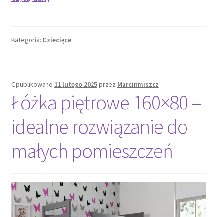
co
zwrócić
uwagę
Kategoria:
Dziecięce
przy
wyborze
krzesełka
dla
Opublikowano
11 lutego 2025
przez
Marcinmiszcz
dziecka?
Łóżka piętrowe 160×80 –
idealne rozwiązanie do
małych pomieszczeń