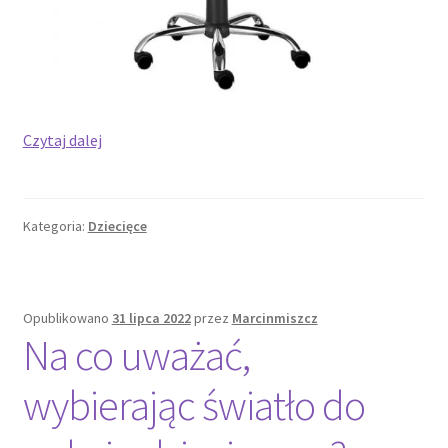
Fotel
Czytaj dalej
obrotowy
młodzieżowy
–
Kategoria:
Dziecięce
idealne
siedzenie
dla
Twojego
Opublikowano
31 lipca 2022
przez
Marcinmiszcz
nastolatka
Na co uważać,
wybierając światło do