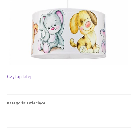
Lampa
Czytaj dalej
do
pokoju
dziecięcego
Kategoria:
Dziecięce
–
jak
wybrać
idealne
lampy