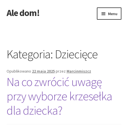
Ale dom!
Przejdź
Przejdź
Menu
do
do
nawigacji
treści
Strona główna
Kategoria:
Dziecięce
Opublikowano
22 maja 2025
przez
Marcinmiszcz
Na co zwrócić uwagę
przy wyborze krzesełka
dla dziecka?