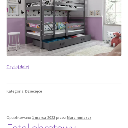
Łóżka
Czytaj dalej
piętrowe
160×80
–
Kategoria:
Dziecięce
idealne
rozwiązanie
do
małych
Opublikowano
1 marca 2023
przez
Marcinmiszcz
pomieszczeń