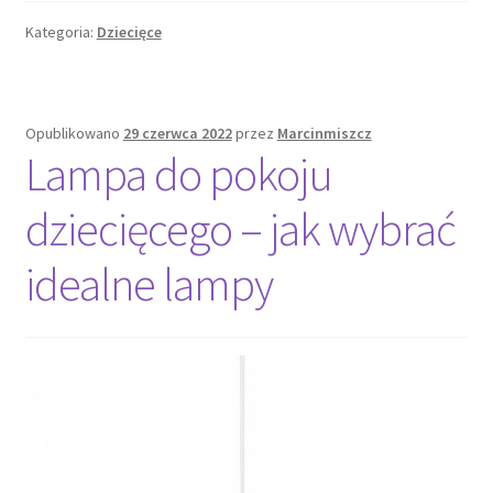
wybierając
Kategoria:
Dziecięce
światło
do
pokoju
dziecięcego?
Opublikowano
29 czerwca 2022
przez
Marcinmiszcz
Lampa do pokoju
dziecięcego – jak wybrać
idealne lampy