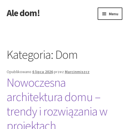
Ale dom!
Przejdź
Przejdź
Menu
do
do
nawigacji
treści
Strona główna
Kategoria:
Dom
Opublikowano
6 lipca 2026
przez
Marcinmiszcz
Nowoczesna
architektura domu –
trendy i rozwiązania w
projektach