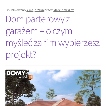
i
montaż
Opublikowano
7 maja 2026
przez
Marcinmiszcz
zjeżdżalni
Dom parterowy z
garażem – o czym
myśleć zanim wybierzesz
projekt?