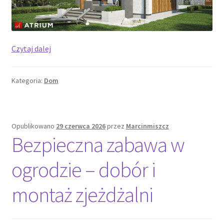
Wąska
Czytaj dalej
działka
bez
Kategoria:
Dom
chaosu
–
plan
domu
Opublikowano
29 czerwca 2026
przez
Marcinmiszcz
z
Bezpieczna zabawa w
dobrym
rytmem
ogrodzie – dobór i
montaż zjeżdżalni