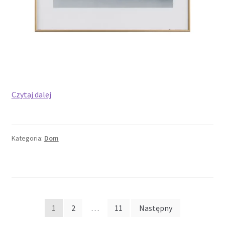
Ramka
Czytaj dalej
50×70
–
dobór
Kategoria:
Dom
materiałów,
techniki
montażu
i
konserwacja
Stronicowanie
opraw
1
2
…
11
Następny