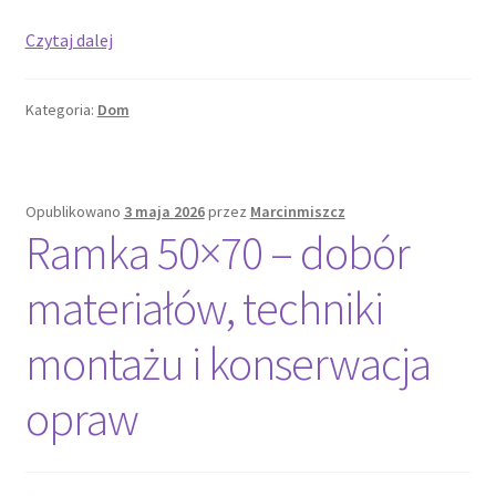
Dom
Czytaj dalej
parterowy
z
Kategoria:
Dom
garażem
–
o
czym
Opublikowano
3 maja 2026
przez
Marcinmiszcz
myśleć
Ramka 50×70 – dobór
zanim
wybierzesz
materiałów, techniki
projekt?
montażu i konserwacja
opraw