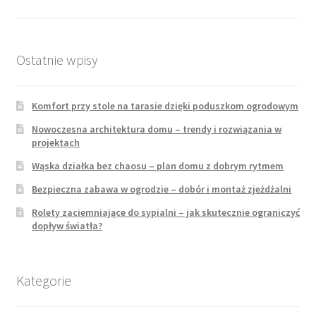
wpisów
Ostatnie wpisy
Komfort przy stole na tarasie dzięki poduszkom ogrodowym
Nowoczesna architektura domu – trendy i rozwiązania w
projektach
Wąska działka bez chaosu – plan domu z dobrym rytmem
Bezpieczna zabawa w ogrodzie – dobór i montaż zjeżdżalni
Rolety zaciemniające do sypialni – jak skutecznie ograniczyć
dopływ światła?
Kategorie