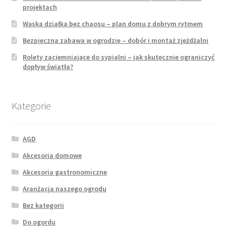
projektach
Wąska działka bez chaosu – plan domu z dobrym rytmem
Bezpieczna zabawa w ogrodzie – dobór i montaż zjeżdżalni
Rolety zaciemniające do sypialni – jak skutecznie ograniczyć
dopływ światła?
Kategorie
AGD
Akcesoria domowe
Akcesoria gastronomiczne
Aranżacja naszego ogrodu
Bez kategorii
Do ogordu