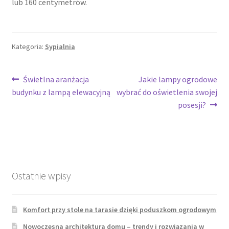
lub 160 centymetrów.
Kategoria:
Sypialnia
Nawigacja
Poprzedni
Następny
Świetlna aranżacja
Jakie lampy ogrodowe
wpis:
wpis:
budynku z lampą elewacyjną
wybrać do oświetlenia swojej
wpisu
posesji?
Ostatnie wpisy
Komfort przy stole na tarasie dzięki poduszkom ogrodowym
Nowoczesna architektura domu – trendy i rozwiązania w