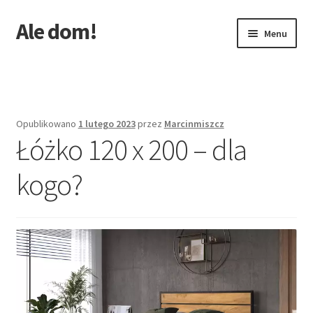
Ale dom!
Przejdź
Przejdź
Menu
do
do
nawigacji
treści
Strona główna
Opublikowano
1 lutego 2023
przez
Marcinmiszcz
Łóżko 120 x 200 – dla
kogo?