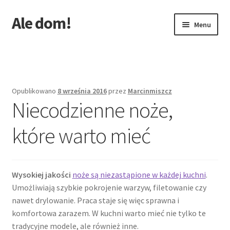
Ale dom!
Przejdź
Przejdź
Menu
do
do
nawigacji
treści
Strona główna
Opublikowano
8 września 2016
przez
Marcinmiszcz
Niecodzienne noże,
które warto mieć
Wysokiej jakości
noże są niezastąpione w każdej kuchni
.
Umożliwiają szybkie pokrojenie warzyw, filetowanie czy
nawet drylowanie. Praca staje się więc sprawna i
komfortowa zarazem. W kuchni warto mieć nie tylko te
tradycyjne modele, ale również inne.