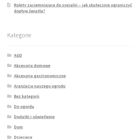
Rolety zaciemniające do sypialni – jak skutecznie ograniczyć
dopływ światła?
Kategorie
AGD
Akcesoria domowe
Akcesoria gastronomiczne
Aranżacja naszego ogrodu
Bez kategorii
Do ogordu
Dodatki i oświetlenie
Dom
Dziecięce