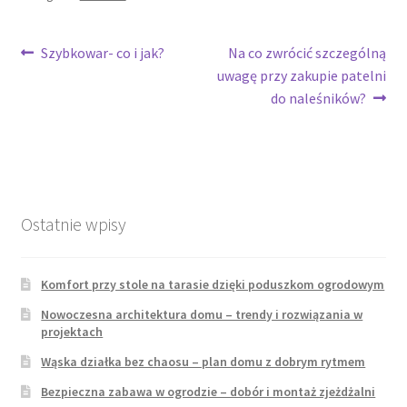
Nawigacja
Poprzedni
Następny
Szybkowar- co i jak?
Na co zwrócić szczególną
wpis:
wpis:
uwagę przy zakupie patelni
wpisu
do naleśników?
Ostatnie wpisy
Komfort przy stole na tarasie dzięki poduszkom ogrodowym
Nowoczesna architektura domu – trendy i rozwiązania w
projektach
Wąska działka bez chaosu – plan domu z dobrym rytmem
Bezpieczna zabawa w ogrodzie – dobór i montaż zjeżdżalni