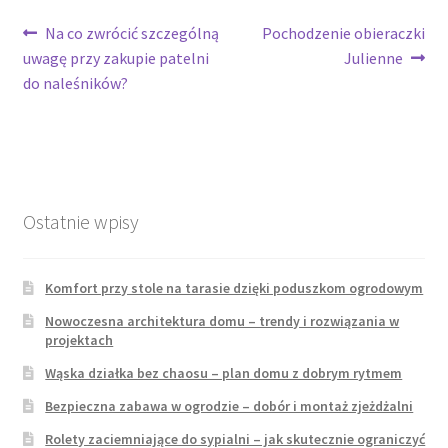
Nawigacja
Poprzedni
Następny
Na co zwrócić szczególną
Pochodzenie obieraczki
wpis:
wpis:
uwagę przy zakupie patelni
Julienne
wpisu
do naleśników?
Ostatnie wpisy
Komfort przy stole na tarasie dzięki poduszkom ogrodowym
Nowoczesna architektura domu – trendy i rozwiązania w
projektach
Wąska działka bez chaosu – plan domu z dobrym rytmem
Bezpieczna zabawa w ogrodzie – dobór i montaż zjeżdżalni
Rolety zaciemniające do sypialni – jak skutecznie ograniczyć