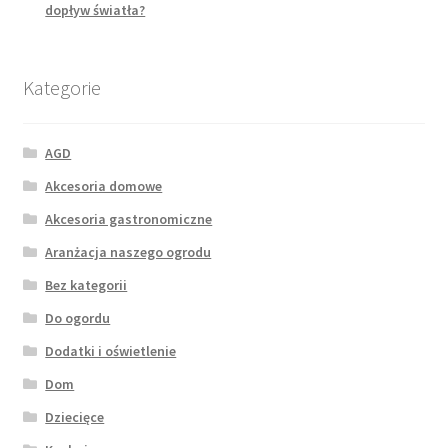
dopływ światła?
Kategorie
AGD
Akcesoria domowe
Akcesoria gastronomiczne
Aranżacja naszego ogrodu
Bez kategorii
Do ogordu
Dodatki i oświetlenie
Dom
Dziecięce