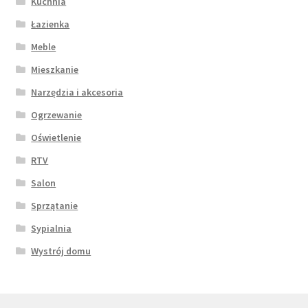
Kuchnia
Łazienka
Meble
Mieszkanie
Narzędzia i akcesoria
Ogrzewanie
Oświetlenie
RTV
Salon
Sprzątanie
Sypialnia
Wystrój domu