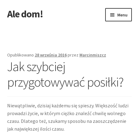
Ale dom!
Przejdź
Przejdź
Menu
do
do
nawigacji
treści
Strona główna
Opublikowano
28 września 2016
przez
Marcinmiszcz
Jak szybciej
przygotowywać posiłki?
Niewątpliwie, dzisiaj każdemu się spieszy. Większość ludzi
prowadzi życie, w którym ciężko znaleźć chwilę wolnego
czasu. Dlatego też, szukamy sposobu na zaoszczędzenie
jak największej ilości czasu.