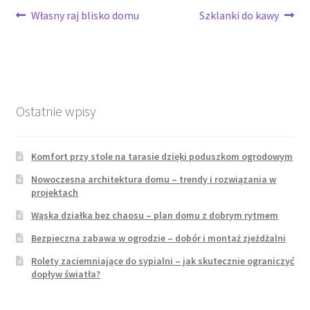
Nawigacja
Poprzedni
Następny
Własny raj blisko domu
Szklanki do kawy
wpis:
wpis:
wpisu
Ostatnie wpisy
Komfort przy stole na tarasie dzięki poduszkom ogrodowym
Nowoczesna architektura domu – trendy i rozwiązania w
projektach
Wąska działka bez chaosu – plan domu z dobrym rytmem
Bezpieczna zabawa w ogrodzie – dobór i montaż zjeżdżalni
Rolety zaciemniające do sypialni – jak skutecznie ograniczyć
dopływ światła?