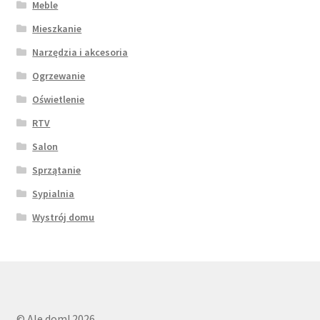
Meble
Mieszkanie
Narzędzia i akcesoria
Ogrzewanie
Oświetlenie
RTV
Salon
Sprzątanie
Sypialnia
Wystrój domu
© Ale dom! 2026