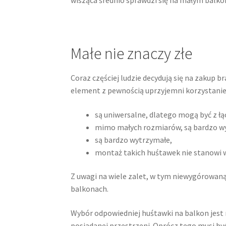
wisząca średnio sprawdzi się na małym balko
Małe nie znaczy złe
Coraz częściej ludzie decydują się na zakup 
element z pewnością uprzyjemni korzystanie 
są uniwersalne, dlatego mogą być z ł
mimo małych rozmiarów, są bardzo w
są bardzo wytrzymałe,
montaż takich huśtawek nie stanowi 
Z uwagi na wiele zalet, w tym niewygórowaną 
balkonach.
Wybór odpowiedniej huśtawki na balkon jest 
posiadanej przestrzeni. Oprócz tego musi b