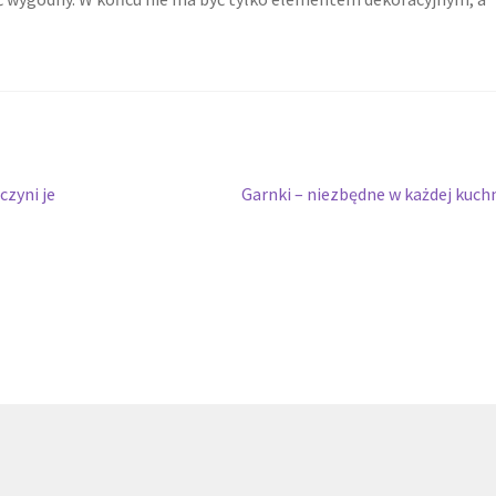
Następny
zyni je
Garnki – niezbędne w każdej kuch
wpis: