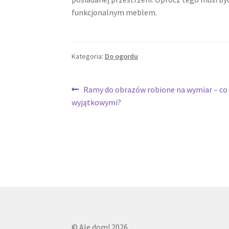
funkcjonalnym meblem.
Kategoria:
Do ogordu
Nawigacja
Poprzedni
Ramy do obrazów robione na wymiar – co c
wpis:
wyjątkowymi?
wpisu
© Ale dom! 2026