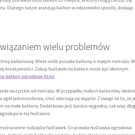
mu. Dlatego ludzie aranżują balkon w odpowiedni sposób, dodając
związaniem wielu problemów
chnią balkonową. Wiele osób posiada balkony o małym metrażu. 
łady kreatywności. Zakup huśtawki na balkon może być idealnym
-na-balkon-ogrodowe.html
.
zede wszystkie od metrażu. W przypadku małych balkonów, idealn
a ogół jednoosobowa, choć zdarzają się wyjątki. Z uwagi na to, że j
m na małe balkony. Dodatkowo jest bardzo wygodna, tak więc dług
ęgosłupa w tej huśtawce.
ć można wiele rodzajów huśtawek. Co prawda huśtawka ogrodowa