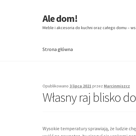
Ale dom!
Przejdź
Przejdź
do
do
Meble i akcesoria do kuchni oraz całego domu – ws
nawigacji
treści
Strona główna
Strona główna
Opublikowano
3 lipca 2021
przez
Marcinmiszcz
Własny raj blisko 
Wysokie temperatury sprawiają, że ludzie chę
wyjść na zewnątrz, by cieszyć się urokami prz