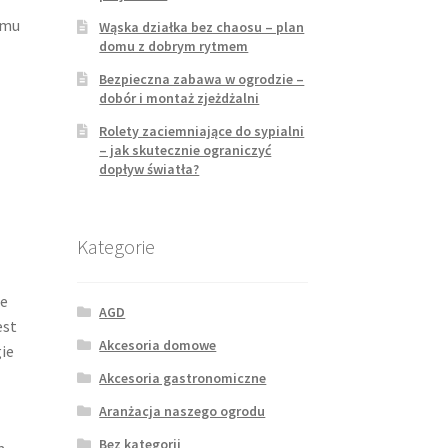
 mu
Wąska działka bez chaosu – plan
domu z dobrym rytmem
Bezpieczna zabawa w ogrodzie –
dobór i montaż zjeżdżalni
Rolety zaciemniające do sypialni
– jak skutecznie ograniczyć
dopływ światła?
W
Kategorie
ie
AGD
est
Akcesoria domowe
ie
Akcesoria gastronomiczne
Aranżacja naszego ogrodu
Bez kategorii