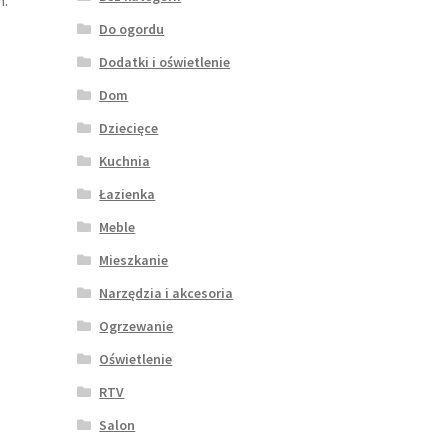
m.
Do ogordu
Dodatki i oświetlenie
Dom
Dziecięce
Kuchnia
Łazienka
Meble
Mieszkanie
Narzędzia i akcesoria
Ogrzewanie
Oświetlenie
RTV
Salon