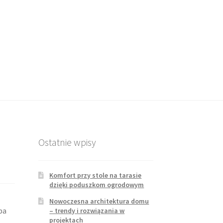
Ostatnie wpisy
Komfort przy stole na tarasie
dzięki poduszkom ogrodowym
Nowoczesna architektura domu
ba
– trendy i rozwiązania w
projektach