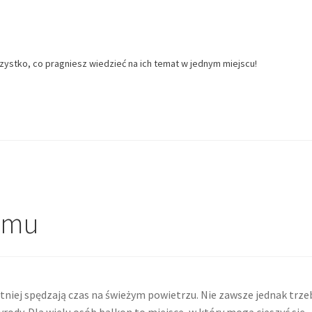
zystko, co pragniesz wiedzieć na ich temat w jednym miejscu!
domu
tniej spędzają czas na świeżym powietrzu. Nie zawsze jednak trze
yrody. Dla wielu osób balkon to miejsce, w który mogą cieszyć się