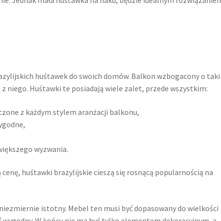
nie. Jednak mała huśtawka na haku, będzie idealnym rozwiązanie
brazylijskich huśtawek do swoich domów. Balkon wzbogacony o taki
z niego. Huśtawki te posiadają wiele zalet, przede wszystkim:
ączone z każdym stylem aranżacji balkonu,
ygodne,
większego wyzwania.
cenę, huśtawki brazylijskie cieszą się rosnącą popularnością na
niezmiernie istotny. Mebel ten musi być dopasowany do wielkości
yć wygodny. W końcu nie ma być tylko elementem dekoracyjnym, a