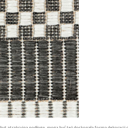
zbyt atrakcyjną podłogę, mogą być też doskonałą formą dekoracji 