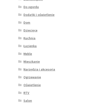
Do ogordu
Dodatki i oświetlenie
Dom
Dziecięce
Kuchnia
Łazienka
Meble
Mieszkanie
Narzędzia i akcesoria
Ogrzewanie
Oświetlenie
RTV
Salon