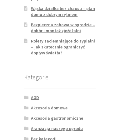
Wąska działka bez chaosu – plan
domu z dobrym rytmem
Bezpieczna zabawa w ogrodzie –
dobór i montaż zjeżdżalni
Rolety zaciemniające do sypialni
– jak skutecznie ograniczyć
dopływ światła?
Kategorie
AGD
Akcesoria domowe
Akcesoria gastronomiczne
Aranżacja naszego ogrodu
Bez kategorii