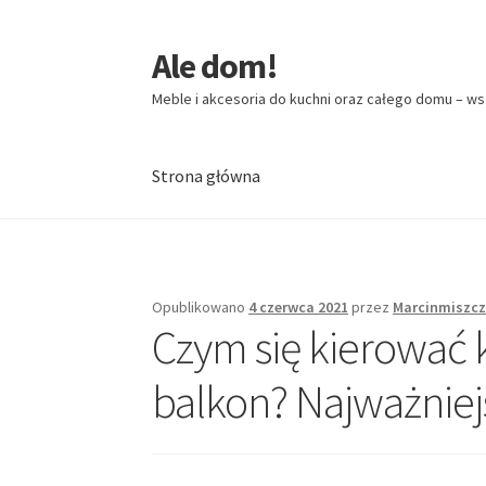
Ale dom!
Przejdź
Przejdź
do
do
Meble i akcesoria do kuchni oraz całego domu – ws
nawigacji
treści
Strona główna
Strona główna
Opublikowano
4 czerwca 2021
przez
Marcinmiszc
Czym się kierować 
balkon? Najważniej