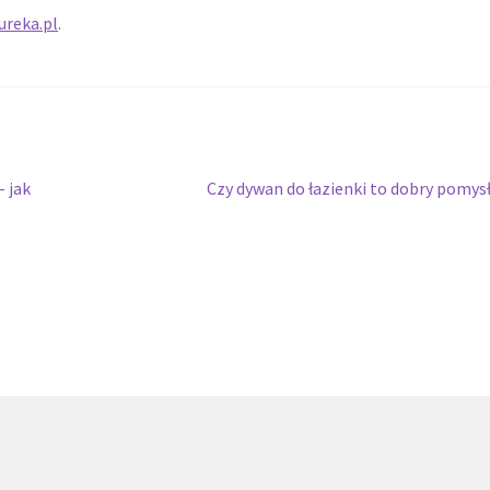
ureka.pl
.
Następny
– jak
Czy dywan do łazienki to dobry pomys
wpis: