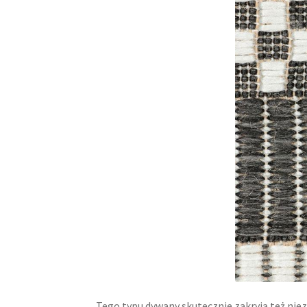
Tego typu dywany skutecznie zakryją też nie