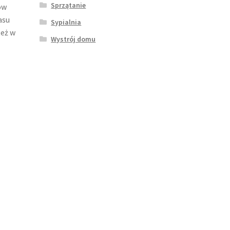
Sprzątanie
ów
asu
Sypialnia
też w
Wystrój domu