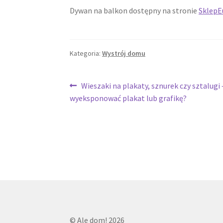
Dywan na balkon dostępny na stronie
SklepE
Kategoria:
Wystrój domu
Nawigacja
Poprzedni
Wieszaki na plakaty, sznurek czy sztalugi 
wpis:
wyeksponować plakat lub grafikę?
wpisu
© Ale dom! 2026