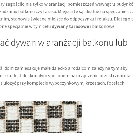
y zagościło nie tylko w aranżacji pomieszczeń wewnątrz budynk
ządzaniu balkonu czy tarasu. Miejsca te są idealne na spędzanie cz
tnim, stanowią świetne miejsce do odpoczynku i relaksu. Dlatego 
zone specjalnie w tym celu
dywany tarasowe
i balkonowe.
tać dywan w aranżacji balkonu lub
li dom zamieszkuje małe dziecko a rodzicom zależy na tym aby
ietrzu. Jest doskonałym sposobem na urządzenie przestrzeni dla
s ułożyć przy komplecie wypoczynkowym, krzesłach, fotelach i