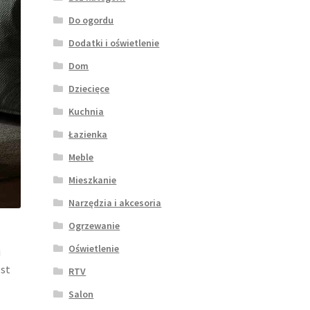
Do ogordu
Dodatki i oświetlenie
Dom
Dziecięce
Kuchnia
Łazienka
Meble
Mieszkanie
Narzędzia i akcesoria
Ogrzewanie
Oświetlenie
i
est
RTV
Salon