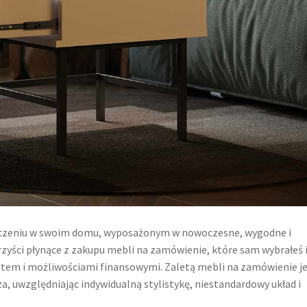
zeniu w swoim domu, wyposażonym w nowoczesne, wygodne i
rzyści płynące z zakupu mebli na zamówienie, które sam wybrałeś 
tem i możliwościami finansowymi. Zaletą mebli na zamówienie j
za, uwzględniając indywidualną stylistykę, niestandardowy układ i