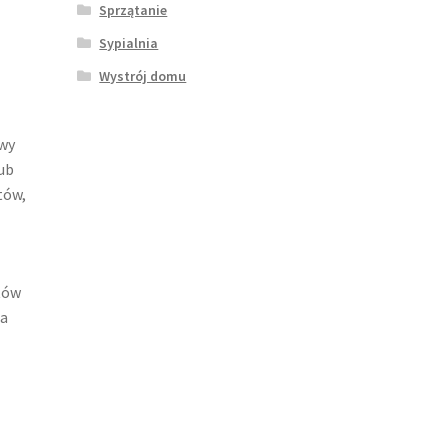
Sprzątanie
Sypialnia
Wystrój domu
awy
ub
tów,
tów
ia