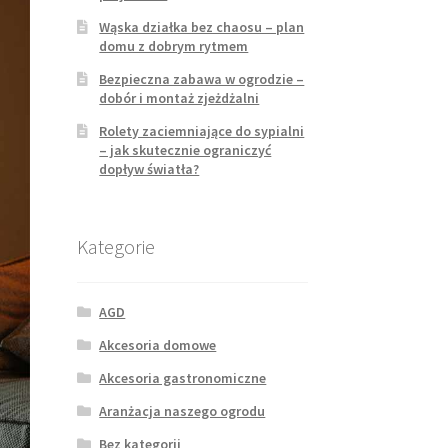
Wąska działka bez chaosu – plan
domu z dobrym rytmem
Bezpieczna zabawa w ogrodzie –
dobór i montaż zjeżdżalni
Rolety zaciemniające do sypialni
– jak skutecznie ograniczyć
dopływ światła?
Kategorie
AGD
Akcesoria domowe
Akcesoria gastronomiczne
Aranżacja naszego ogrodu
Bez kategorii