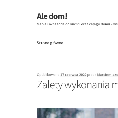
Ale dom!
Przejdź
Przejdź
do
do
Meble i akcesoria do kuchni oraz całego domu – ws
nawigacji
treści
Strona główna
Strona główna
Opublikowano
17 czerwca 2022
przez
Marcinmiszc
Zalety wykonania 