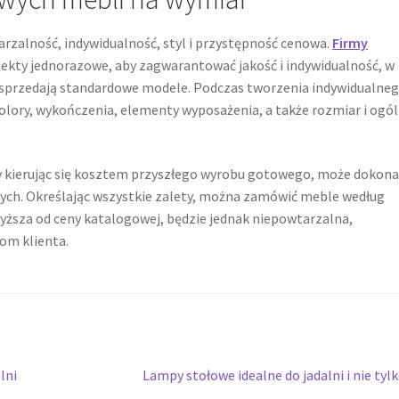
arzalność, indywidualność, styl i przystępność cenowa.
Firmy
ekty jednorazowe, aby zagwarantować jakość i indywidualność, w
e sprzedają standardowe modele. Podczas tworzenia indywidualne
olory, wykończenia, elementy wyposażenia, a także rozmiar i ogó
óry kierując się kosztem przyszłego wyrobu gotowego, może dokona
ych. Określając wszystkie zalety, można zamówić meble według
wyższa od ceny katalogowej, będzie jednak niepowtarzalna,
om klienta.
Następny
lni
Lampy stołowe idealne do jadalni i nie tyl
wpis: