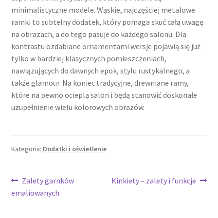
minimalistyczne modele. Wąskie, najczęściej metalowe
ramki to subtelny dodatek, który pomaga skuć całą uwagę
na obrazach, a do tego pasuje do każdego salonu. Dla
kontrastu ozdabiane ornamentami wersje pojawią się już
tylko w bardziej klasycznych pomieszczeniach,
nawiązujących do dawnych epok, stylu rustykalnego, a
także glamour. Na koniec tradycyjne, drewniane ramy,
które na pewno ocieplą salon i będą stanowić doskonałe
uzupełnienie wielu kolorowych obrazów.
Kategoria:
Dodatki i oświetlenie
Nawigacja
Poprzedni
Następny
Zalety garnków
Kinkiety – zalety i funkcje
wpis:
wpis:
emaliowanych
wpisu