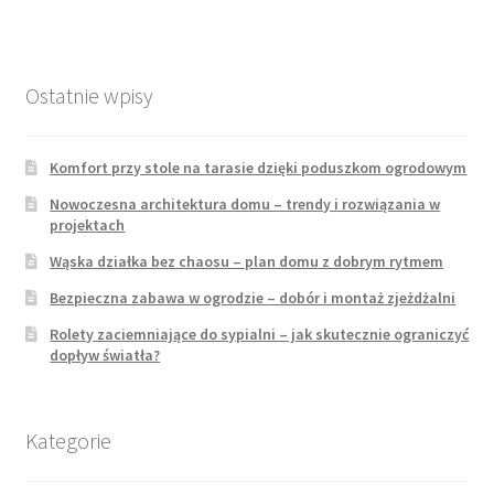
Ostatnie wpisy
Komfort przy stole na tarasie dzięki poduszkom ogrodowym
Nowoczesna architektura domu – trendy i rozwiązania w
projektach
Wąska działka bez chaosu – plan domu z dobrym rytmem
Bezpieczna zabawa w ogrodzie – dobór i montaż zjeżdżalni
Rolety zaciemniające do sypialni – jak skutecznie ograniczyć
dopływ światła?
Kategorie