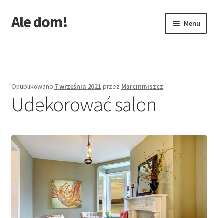
Ale dom!
Przejdź
Przejdź
Menu
do
do
nawigacji
treści
Strona główna
Opublikowano
7 września 2021
przez
Marcinmiszcz
Udekorować salon