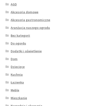
AGD
Akcesoria domowe
Akcesoria gastronomiczne
Aranżacja naszego ogrodu
Bez kategorii
Do ogordu
Dodatki i oświetlenie
Dom
Dziecięce
Kuchnia
Łazienka
Meble
Mieszkanie
Narzędzia i akcesoria