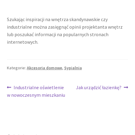
Szukając inspiracji na wnętrza skandynawskie czy
industrialne można zasięgnąć opinii projektanta wnętrz
lub poszukać informacji na popularnych stronach
internetowych.
Kategorie:
Akcesoria domowe
,
Sypialnia
Nawigacja
Poprzedni
Następny
Industrialne oświetlenie
Jak urządzić łazienkę?
wpis:
wpis:
w nowoczesnym mieszkaniu
wpisu