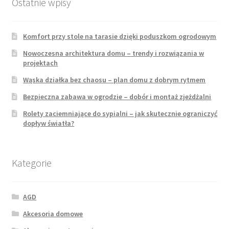
Ostatnie wpisy
Komfort przy stole na tarasie dzięki poduszkom ogrodowym
Nowoczesna architektura domu – trendy i rozwiązania w
projektach
Wąska działka bez chaosu – plan domu z dobrym rytmem
Bezpieczna zabawa w ogrodzie – dobór i montaż zjeżdżalni
Rolety zaciemniające do sypialni – jak skutecznie ograniczyć
dopływ światła?
Kategorie
AGD
Akcesoria domowe