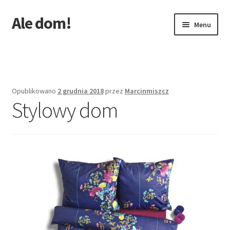
Ale dom!
Przejdź
Przejdź
Menu
do
do
nawigacji
treści
Strona główna
Opublikowano
2 grudnia 2018
przez
Marcinmiszcz
Stylowy dom