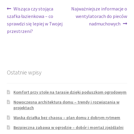
Nawigacja
Poprzedni
Następny
Wisząca czy stojąca
Najważniejsze informacje o
wpis:
wpis:
szafka łazienkowa – co
wentylatorach do pieców
wpisu
sprawdzi się lepiej w Twojej
nadmuchowych
przestrzeni?
Ostatnie wpisy
Komfort przy stole na tarasie dzięki poduszkom ogrodowym
Nowoczesna architektura domu – trendy i rozwiązania w
projektach
Wąska działka bez chaosu – plan domu z dobrym rytmem
Bezpieczna zabawa w ogrodzie – dobór i montaż zjeżdżalni