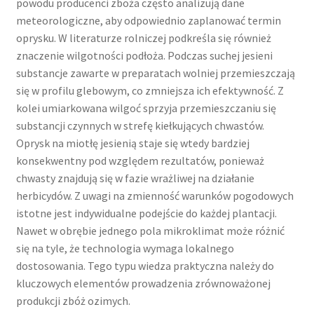
powodu producenci zboża często analizują dane
meteorologiczne, aby odpowiednio zaplanować termin
oprysku. W literaturze rolniczej podkreśla się również
znaczenie wilgotności podłoża. Podczas suchej jesieni
substancje zawarte w preparatach wolniej przemieszczają
się w profilu glebowym, co zmniejsza ich efektywność. Z
kolei umiarkowana wilgoć sprzyja przemieszczaniu się
substancji czynnych w strefę kiełkujących chwastów.
Oprysk na miotłę jesienią staje się wtedy bardziej
konsekwentny pod względem rezultatów, ponieważ
chwasty znajdują się w fazie wrażliwej na działanie
herbicydów. Z uwagi na zmienność warunków pogodowych
istotne jest indywidualne podejście do każdej plantacji.
Nawet w obrębie jednego pola mikroklimat może różnić
się na tyle, że technologia wymaga lokalnego
dostosowania. Tego typu wiedza praktyczna należy do
kluczowych elementów prowadzenia zrównoważonej
produkcji zbóż ozimych.