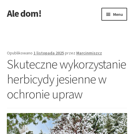
Ale dom!
Przejdź
Przejdź
Menu
do
do
nawigacji
treści
Strona główna
Opublikowano
1 listopada 2025
przez
Marcinmiszcz
Skuteczne wykorzystanie
herbicydy jesienne w
ochronie upraw