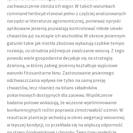
zachwaszczenie obniża ich wigor. W takich warunkach
command herbicyd stanowi jedno z częściej analizowanych
narzędzi w literaturze agronomicznej, ponieważ opryski
aplikowane jesienią pozwalają kontrolować młode siewki
chwastów już na etapie ich wschodów. W okresie jesiennym
gatunki takie jak miotła zbożowa wykazują szybkie tempo
rozwoju, co utrudnia późniejsze zwalczanie wiosną. Z tego
powodu wiele gospodarstw decyduje się na strategię
dzieloną, w której zabieg jesienny kształtuje wyjściowe
warunki fitosanitarne łanu. Zastosowanie jesiennego
odchwaszczania wpływa nie tylko na samą presję
chwastów, lecz również na bilans składników
pokarmowych dostępnych dla zasiewu. Współczesne
badania polowe wskazują, że wczesne wyeliminowanie
konkurencyjnych roślin poprawia zimotrwałość ozimin. W
rezultacie plantacje wchodzą w okres wegetacji wiosennej
w lepszej kondycji, co przekłada się na większą odporność
na stresy środowiskowe i choroby. Tego typu podejście