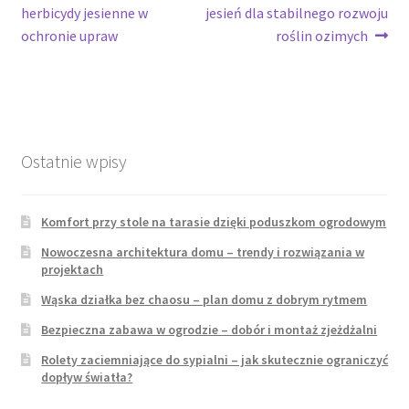
wpis:
wpis:
herbicydy jesienne w
jesień dla stabilnego rozwoju
wpisu
ochronie upraw
roślin ozimych
Ostatnie wpisy
Komfort przy stole na tarasie dzięki poduszkom ogrodowym
Nowoczesna architektura domu – trendy i rozwiązania w
projektach
Wąska działka bez chaosu – plan domu z dobrym rytmem
Bezpieczna zabawa w ogrodzie – dobór i montaż zjeżdżalni
Rolety zaciemniające do sypialni – jak skutecznie ograniczyć
dopływ światła?