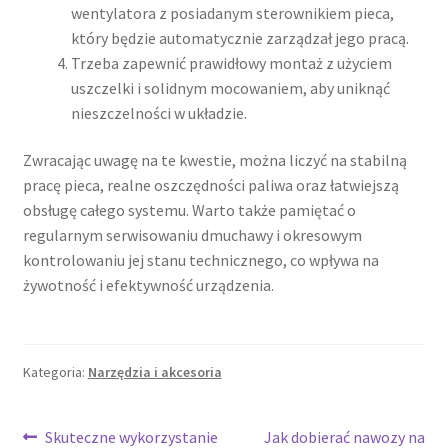
wentylatora z posiadanym sterownikiem pieca,
który będzie automatycznie zarządzał jego pracą.
Trzeba zapewnić prawidłowy montaż z użyciem
uszczelki i solidnym mocowaniem, aby uniknąć
nieszczelności w układzie.
Zwracając uwagę na te kwestie, można liczyć na stabilną
pracę pieca, realne oszczędności paliwa oraz łatwiejszą
obsługę całego systemu. Warto także pamiętać o
regularnym serwisowaniu dmuchawy i okresowym
kontrolowaniu jej stanu technicznego, co wpływa na
żywotność i efektywność urządzenia.
Kategoria:
Narzędzia i akcesoria
Nawigacja
Poprzedni
Następny
Skuteczne wykorzystanie
Jak dobierać nawozy na