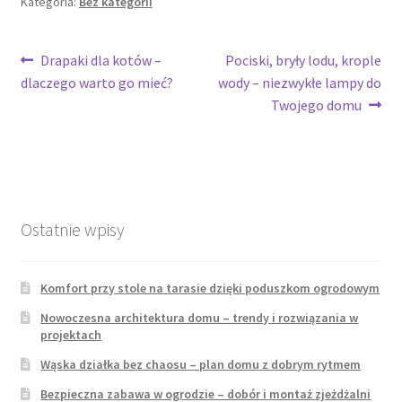
Kategoria:
Bez kategorii
Nawigacja
Poprzedni
Następny
Drapaki dla kotów –
Pociski, bryły lodu, krople
wpis:
wpis:
dlaczego warto go mieć?
wody – niezwykłe lampy do
wpisu
Twojego domu
Ostatnie wpisy
Komfort przy stole na tarasie dzięki poduszkom ogrodowym
Nowoczesna architektura domu – trendy i rozwiązania w
projektach
Wąska działka bez chaosu – plan domu z dobrym rytmem
Bezpieczna zabawa w ogrodzie – dobór i montaż zjeżdżalni