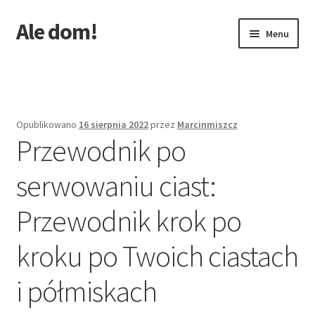
Ale dom!
Przejdź
Przejdź
Menu
do
do
nawigacji
treści
Strona główna
Opublikowano
16 sierpnia 2022
przez
Marcinmiszcz
Przewodnik po
serwowaniu ciast:
Przewodnik krok po
kroku po Twoich ciastach
i półmiskach