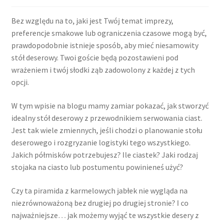
Bez względu na to, jaki jest Twój temat imprezy,
preferencje smakowe lub ograniczenia czasowe mogą być,
prawdopodobnie istnieje sposób, aby mieć niesamowity
stół deserowy. Twoi goście będą pozostawieni pod
wrażeniem i twój słodki ząb zadowolony z każdej z tych
opcji.
W tym wpisie na blogu mamy zamiar pokazać, jak stworzyć
idealny stół deserowy z przewodnikiem serwowania ciast.
Jest tak wiele zmiennych, jeśli chodzi o planowanie stołu
deserowego i rozgryzanie logistyki tego wszystkiego.
Jakich półmisków potrzebujesz? Ile ciastek? Jaki rodzaj
stojaka na ciasto lub postumentu powinieneś użyć?
Czy ta piramida z karmelowych jabłek nie wygląda na
niezrównoważoną bez drugiej po drugiej stronie? I co
najważniejsze… jak możemy wyjąć te wszystkie desery z