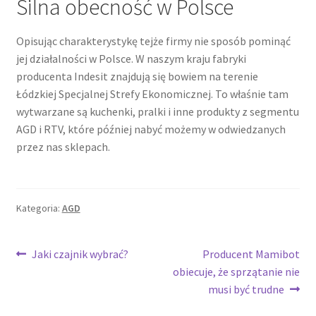
Silna obecność w Polsce
Opisując charakterystykę tejże firmy nie sposób pominąć
jej działalności w Polsce. W naszym kraju fabryki
producenta Indesit znajdują się bowiem na terenie
Łódzkiej Specjalnej Strefy Ekonomicznej. To właśnie tam
wytwarzane są kuchenki, pralki i inne produkty z segmentu
AGD i RTV, które później nabyć możemy w odwiedzanych
przez nas sklepach.
Kategoria:
AGD
Nawigacja
Poprzedni
Następny
Jaki czajnik wybrać?
Producent Mamibot
wpis:
wpis:
obiecuje, że sprzątanie nie
wpisu
musi być trudne