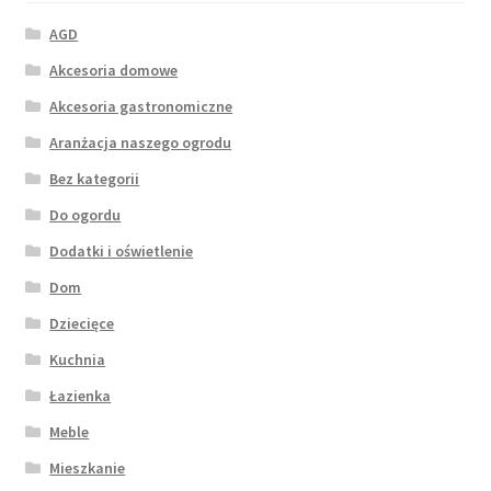
AGD
Akcesoria domowe
Akcesoria gastronomiczne
Aranżacja naszego ogrodu
Bez kategorii
Do ogordu
Dodatki i oświetlenie
Dom
Dziecięce
Kuchnia
Łazienka
Meble
Mieszkanie