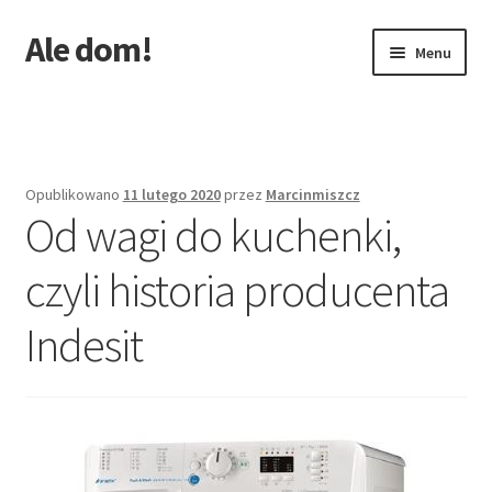
Ale dom!
Przejdź
Przejdź
Menu
do
do
nawigacji
treści
Strona główna
Opublikowano
11 lutego 2020
przez
Marcinmiszcz
Od wagi do kuchenki,
czyli historia producenta
Indesit