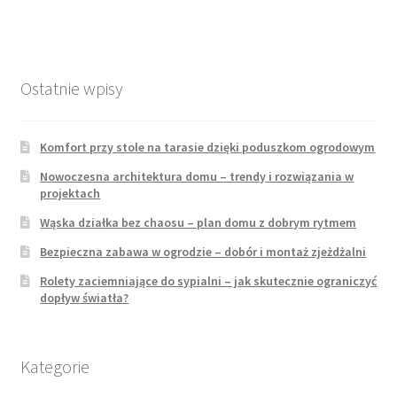
Ostatnie wpisy
Komfort przy stole na tarasie dzięki poduszkom ogrodowym
Nowoczesna architektura domu – trendy i rozwiązania w
projektach
Wąska działka bez chaosu – plan domu z dobrym rytmem
Bezpieczna zabawa w ogrodzie – dobór i montaż zjeżdżalni
Rolety zaciemniające do sypialni – jak skutecznie ograniczyć
dopływ światła?
Kategorie