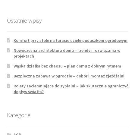
Ostatnie wpisy
Komfort przy stole na tarasie dzięki poduszkom ogrodowym
Nowoczesna architektura domu – trendy i rozwiązania w
projektach
Wąska działka bez chaosu – plan domu z dobrym rytmem
Bezpieczna zabawa w ogrodzie – dobór i montaż zjeżdżalni
Rolety zaciemniające do sypialni – jak skutecznie ograniczyć
dopływ światła?
Kategorie
AGD