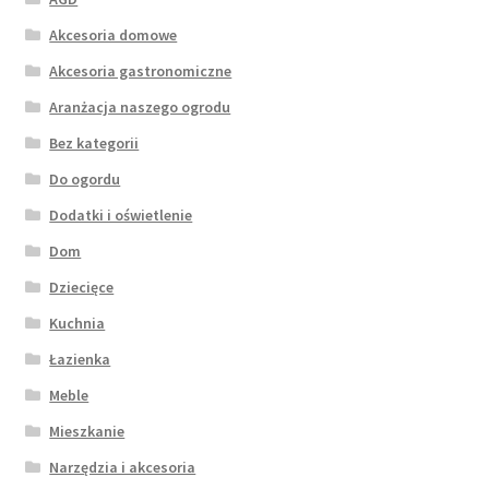
Akcesoria domowe
Akcesoria gastronomiczne
Aranżacja naszego ogrodu
Bez kategorii
Do ogordu
Dodatki i oświetlenie
Dom
Dziecięce
Kuchnia
Łazienka
Meble
Mieszkanie
Narzędzia i akcesoria