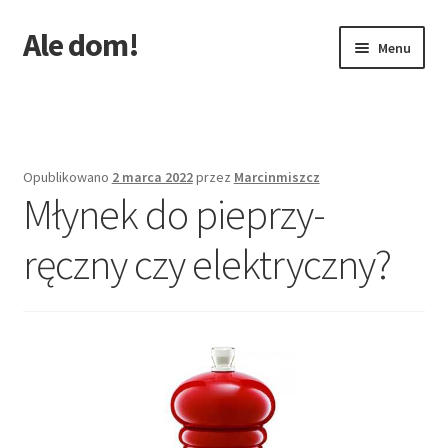
Ale dom!
Przejdź
Przejdź
Menu
do
do
nawigacji
treści
Strona główna
Opublikowano
2 marca 2022
przez
Marcinmiszcz
Młynek do pieprzy-
ręczny czy elektryczny?