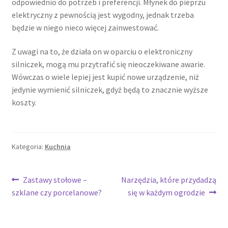
odpowiednio do potrzeb i preferencji. Młynek do pieprzu
elektryczny z pewnością jest wygodny, jednak trzeba
będzie w niego nieco więcej zainwestować.
Z uwagi na to, że działa on w oparciu o elektroniczny
silniczek, mogą mu przytrafić się nieoczekiwane awarie.
Wówczas o wiele lepiej jest kupić nowe urządzenie, niż
jedynie wymienić silniczek, gdyż będą to znacznie wyższe
koszty.
Kategoria:
Kuchnia
Nawigacja
Poprzedni
Następny
Zastawy stołowe –
Narzędzia, które przydadzą
wpis:
wpis:
szklane czy porcelanowe?
się w każdym ogrodzie
wpisu