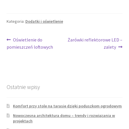
Kategoria:
Dodatki i oświetlenie
Nawigacja
Poprzedni
Następny
Oświetlenie do
Żarówki reflektorowe LED –
wpis:
wpis:
pomieszczeń loftowych
zalety
wpisu
Ostatnie wpisy
Komfort przy stole na tarasie dzięki poduszkom ogrodowym
Nowoczesna architektura domu – trendy i rozwiązania w
projektach