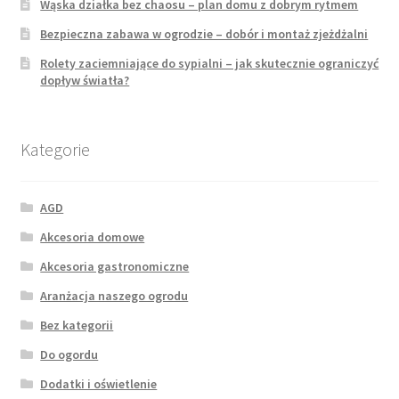
Wąska działka bez chaosu – plan domu z dobrym rytmem
Bezpieczna zabawa w ogrodzie – dobór i montaż zjeżdżalni
Rolety zaciemniające do sypialni – jak skutecznie ograniczyć
dopływ światła?
Kategorie
AGD
Akcesoria domowe
Akcesoria gastronomiczne
Aranżacja naszego ogrodu
Bez kategorii
Do ogordu
Dodatki i oświetlenie