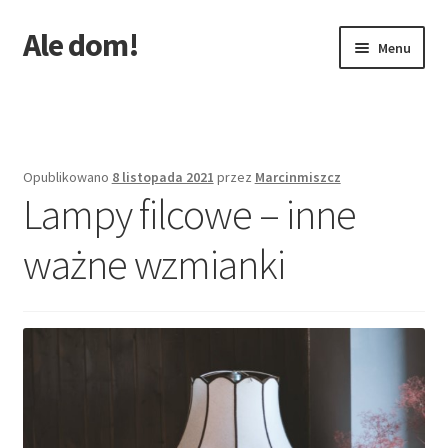
Ale dom!
Przejdź
Przejdź
Menu
do
do
nawigacji
treści
Strona główna
Opublikowano
8 listopada 2021
przez
Marcinmiszcz
Lampy filcowe – inne
ważne wzmianki