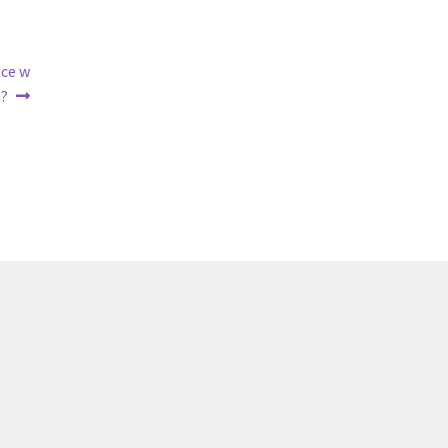
sce w
?