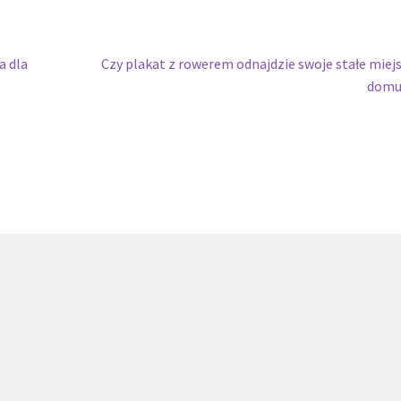
Następny
a dla
Czy plakat z rowerem odnajdzie swoje stałe miej
wpis:
domu