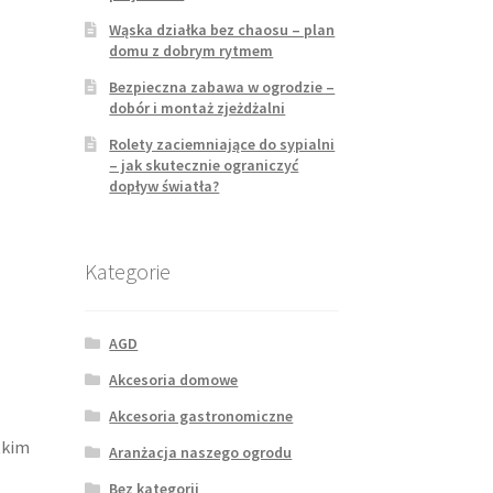
Wąska działka bez chaosu – plan
domu z dobrym rytmem
Bezpieczna zabawa w ogrodzie –
dobór i montaż zjeżdżalni
Rolety zaciemniające do sypialni
– jak skutecznie ograniczyć
dopływ światła?
Kategorie
AGD
Akcesoria domowe
Akcesoria gastronomiczne
tkim
Aranżacja naszego ogrodu
Bez kategorii