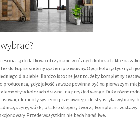
 wybrać?
akcesoria są dodatkowo utrzymane w różnych kolorach. Można zaku
t też do kupna srebrny system przesuwny. Opcji kolorystycznych je
edniego dla siebie. Bardzo istotne jest to, żeby kompletny zesta
 producenta, gdyż jakość zawsze powinna być na pierwszym miejs
i elementy w kolorach drewna, na przykład wenge. Duża różnorod
pasować elementy systemu przesuwnego do stylistyka wybranych
wadnice, szyny, wózki, a także stopery tworzą kompletne zestawy.
nkcjonowały. Przede wszystkim nie będą hałaśliwe.