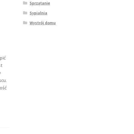
Sprzątanie
Sypialnia
Wystrój domu
pić
st
w
cu.
ność