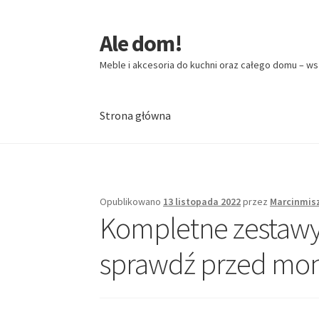
Ale dom!
Przejdź
Przejdź
do
do
Meble i akcesoria do kuchni oraz całego domu – ws
nawigacji
treści
Strona główna
Strona główna
Opublikowano
13 listopada 2022
przez
Marcinmis
Kompletne zestawy
sprawdź przed mo