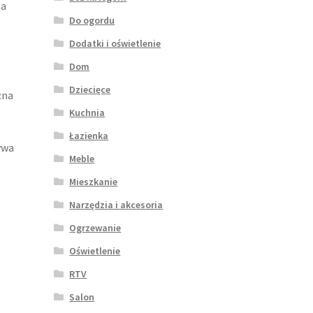
na
Do ogordu
Dodatki i oświetlenie
Dom
Dziecięce
żna
Kuchnia
Łazienka
ywa
Meble
ę
Mieszkanie
Narzędzia i akcesoria
Ogrzewanie
Oświetlenie
RTV
Salon