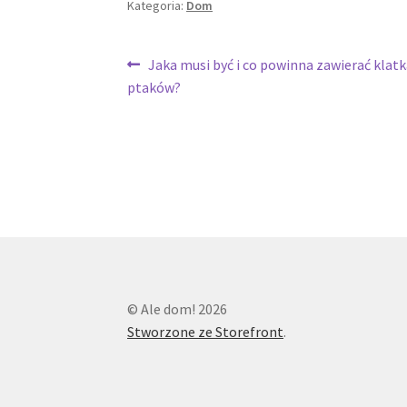
Kategoria:
Dom
Nawigacja
Poprzedni
Jaka musi być i co powinna zawierać klatk
wpis:
ptaków?
wpisu
© Ale dom! 2026
Stworzone ze Storefront
.