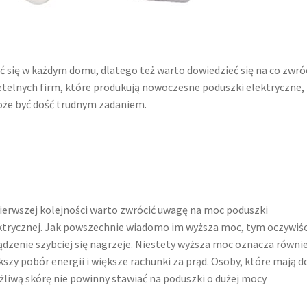
się w każdym domu, dlatego też warto dowiedzieć się na co zwró
rzetelnych firm, które produkują nowoczesne poduszki elektryczne,
oże być dość trudnym zadaniem.
ierwszej kolejności warto zwrócić uwagę na moc poduszki
ktrycznej. Jak powszechnie wiadomo im wyższa moc, tym oczywiśc
ądzenie szybciej się nagrzeje. Niestety wyższa moc oznacza równi
kszy pobór energii i większe rachunki za prąd. Osoby, które mają d
żliwą skórę nie powinny stawiać na poduszki o dużej mocy