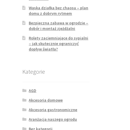
Wąska działka bez chaosu – plan
domu z dobrym rytmem
Bezpieczna zabawa w ogrodzie –
dobór i montaż zjeżdżalni
Rolety zaciemniające do sypialni
– jak skutecznie ograniczyć
dopływ światła?
Kategorie
AGD
Akcesoria domowe
Akcesoria gastronomiczne
Aranżacja naszego ogrodu
Bez kategorii