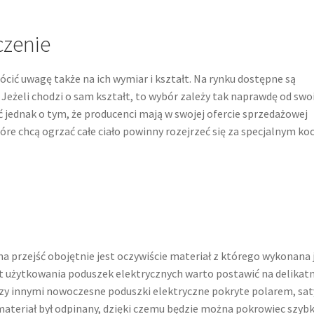
czenie
cić uwagę także na ich wymiar i kształt. Na rynku dostępne są
Jeżeli chodzi o sam kształt, to wybór zależy tak naprawdę od swo
 jednak o tym, że producenci mają w swojej ofercie sprzedażowej
tóre chcą ogrzać całe ciało powinny rozejrzeć się za specjalnym k
przejść obojętnie jest oczywiście materiał z którego wykonana 
 użytkowania poduszek elektrycznych warto postawić na delikatn
dzy innymi nowoczesne poduszki elektryczne pokryte polarem, sa
 materiał był odpinany, dzięki czemu będzie można pokrowiec szyb