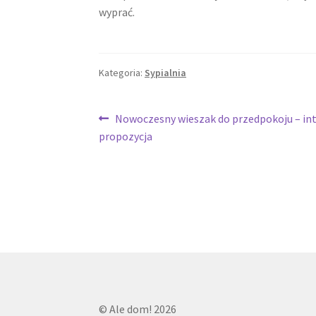
wyprać.
Kategoria:
Sypialnia
Nawigacja
Poprzedni
Nowoczesny wieszak do przedpokoju – int
wpis:
propozycja
wpisu
© Ale dom! 2026