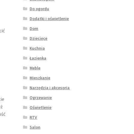
Do ogordu
Dodatki i oświetlenie
Dom
cić
Dziecięce
Kuchnia
Łazienka
Meble
Mieszkanie
Narzędzia i akcesoria
Ogrzewanie
ie
eż
Oświetlenie
ość
RTV
Salon