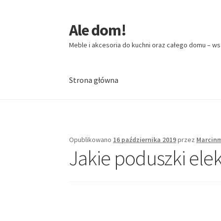
Ale dom!
Przejdź
Przejdź
do
do
Meble i akcesoria do kuchni oraz całego domu – ws
nawigacji
treści
Strona główna
Strona główna
Opublikowano
16 października 2019
przez
Marcin
Jakie poduszki ele