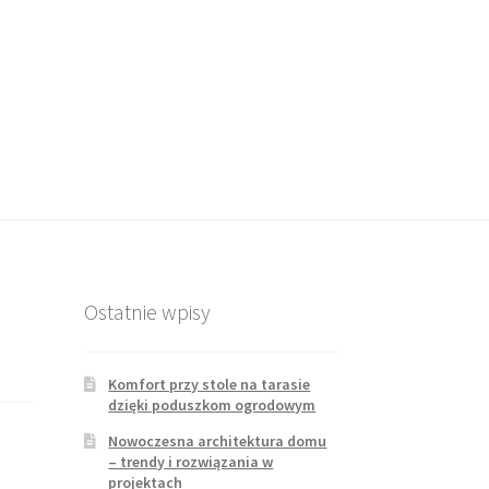
Ostatnie wpisy
Komfort przy stole na tarasie
dzięki poduszkom ogrodowym
Nowoczesna architektura domu
– trendy i rozwiązania w
projektach