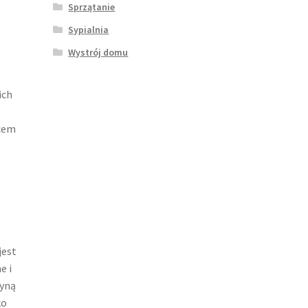
Sprzątanie
Sypialnia
Wystrój domu
ich
ocem
jest
e i
tyną
ko