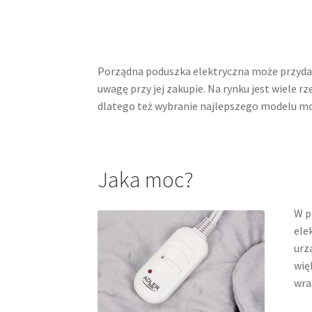
Porządna poduszka elektryczna może przydać 
uwagę przy jej zakupie. Na rynku jest wiele 
dlatego też wybranie najlepszego modelu m
Jaka moc?
W p
ele
urz
wię
wra