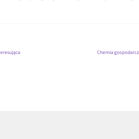
Następny
eresująca
Chemia gospodarcz
wpis: