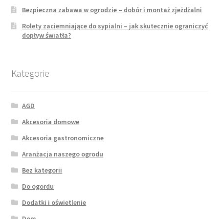
Bezpieczna zabawa w ogrodzie – dobór i montaż zjeżdżalni
Rolety zaciemniające do sypialni – jak skutecznie ograniczyć
dopływ światła?
Kategorie
AGD
Akcesoria domowe
Akcesoria gastronomiczne
Aranżacja naszego ogrodu
Bez kategorii
Do ogordu
Dodatki i oświetlenie
Dom