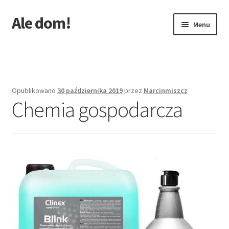
Ale dom!
Przejdź
Przejdź
Menu
do
do
nawigacji
treści
Strona główna
Opublikowano
30 października 2019
przez
Marcinmiszcz
Chemia gospodarcza