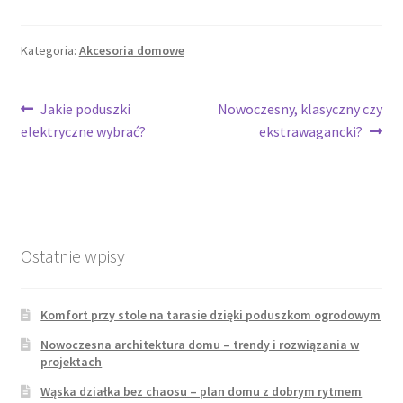
Kategoria:
Akcesoria domowe
Nawigacja
Poprzedni
Następny
Jakie poduszki
Nowoczesny, klasyczny czy
wpis:
wpis:
elektryczne wybrać?
ekstrawagancki?
wpisu
Ostatnie wpisy
Komfort przy stole na tarasie dzięki poduszkom ogrodowym
Nowoczesna architektura domu – trendy i rozwiązania w
projektach
Wąska działka bez chaosu – plan domu z dobrym rytmem