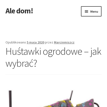
Ale dom!
Przejdź
Przejdź
Menu
do
do
nawigacji
treści
Strona główna
Opublikowano
5 maja 2020
przez
Marcinmiszcz
Huśtawki ogrodowe – jak
wybrać?