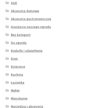
AGD
Akcesoria domowe
Akcesoria gastronomiczne
Aranżacja naszego ogrodu
Bez kategorii
Do ogordu
Dodatki i oświetlenie
Dom
Dziecięce
Kuchnia
Łazienka
Meble
Mieszkanie
Narzędzia i akcesoria