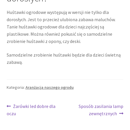
Huśtawki ogrodowe występują w wersji nie tylko dla
dorosłych. Jest to przecież ulubiona zabawa maluchów.
Tanie huśtawki ogrodowe dla dzieci najczęściej są
plastikowe. Można również pokusić się o samodzielne
zrobienie huśtawki z opony, czy deski.
Samodzielne zrobienie huśtawki będzie dla dzieci świetną
zabawą.
Kategoria:
Aranżacja naszego ogrodu
Nawigacja
Poprzedni
Następny
Żarówki led dobre dla
Sposób zasilania lamp
wpis:
wpis:
oczu
zewnętrznych
wpisu