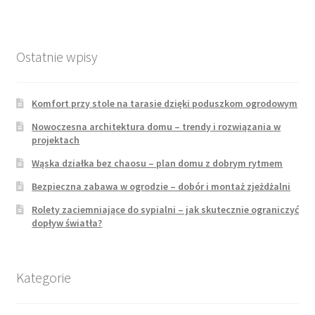
Ostatnie wpisy
Komfort przy stole na tarasie dzięki poduszkom ogrodowym
Nowoczesna architektura domu – trendy i rozwiązania w
projektach
Wąska działka bez chaosu – plan domu z dobrym rytmem
Bezpieczna zabawa w ogrodzie – dobór i montaż zjeżdżalni
Rolety zaciemniające do sypialni – jak skutecznie ograniczyć
dopływ światła?
Kategorie