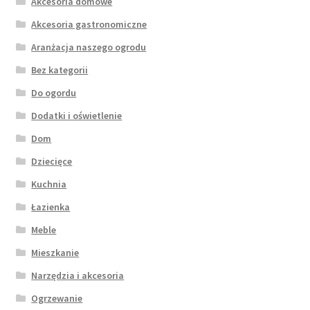
Akcesoria domowe
Akcesoria gastronomiczne
Aranżacja naszego ogrodu
Bez kategorii
Do ogordu
Dodatki i oświetlenie
Dom
Dziecięce
Kuchnia
Łazienka
Meble
Mieszkanie
Narzędzia i akcesoria
Ogrzewanie