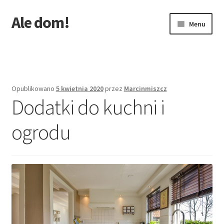
Ale dom!
Przejdź
Przejdź
Menu
do
do
nawigacji
treści
Strona główna
Opublikowano
5 kwietnia 2020
przez
Marcinmiszcz
Dodatki do kuchni i
ogrodu