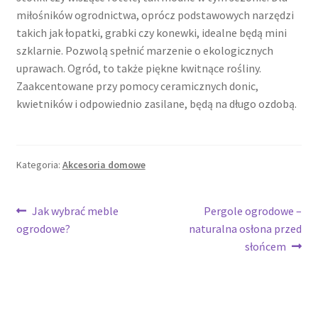
miłośników ogrodnictwa, oprócz podstawowych narzędzi
takich jak łopatki, grabki czy konewki, idealne będą mini
szklarnie. Pozwolą spełnić marzenie o ekologicznych
uprawach. Ogród, to także piękne kwitnące rośliny.
Zaakcentowane przy pomocy ceramicznych donic,
kwietników i odpowiednio zasilane, będą na długo ozdobą.
Kategoria:
Akcesoria domowe
Nawigacja
Poprzedni
Następny
Jak wybrać meble
Pergole ogrodowe –
wpis:
wpis:
ogrodowe?
naturalna osłona przed
wpisu
słońcem