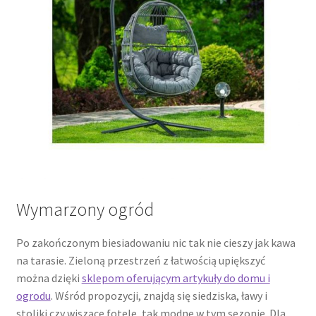
Wymarzony ogród
Po zakończonym biesiadowaniu nic tak nie cieszy jak kawa
na tarasie. Zieloną przestrzeń z łatwością upiększyć
można dzięki
sklepom oferującym artykuły do domu i
ogrodu
. Wśród propozycji, znajdą się siedziska, ławy i
stoliki czy wiszące fotele, tak modne w tym sezonie. Dla