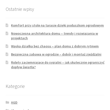
Ostatnie wpisy
Komfort przy stole na tarasie dzięki poduszkom ogrodowym
Nowoczesna architektura domu – trendy i rozwiązania w
projektach
Wąska działka bez chaosu – plan domu z dobrym rytmem
Bezpieczna zabawa w ogrodzie – dobór i montaż zjeżdżalni
Rolety zaciemniające do sypialni – jak skutecznie ograniczyć
dopływ światła?
Kategorie
AGD