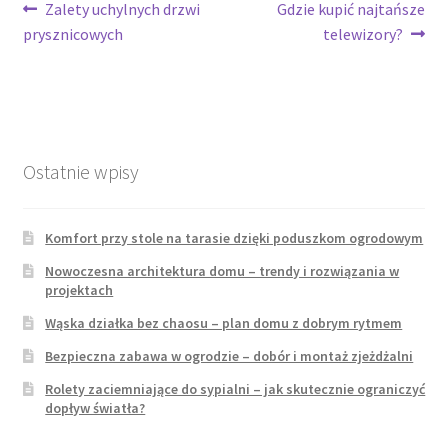
Nawigacja
Poprzedni
Następny
Zalety uchylnych drzwi
Gdzie kupić najtańsze
wpis:
wpis:
prysznicowych
telewizory?
wpisu
Ostatnie wpisy
Komfort przy stole na tarasie dzięki poduszkom ogrodowym
Nowoczesna architektura domu – trendy i rozwiązania w
projektach
Wąska działka bez chaosu – plan domu z dobrym rytmem
Bezpieczna zabawa w ogrodzie – dobór i montaż zjeżdżalni
Rolety zaciemniające do sypialni – jak skutecznie ograniczyć
dopływ światła?