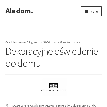
Ale dom!
Przejdź
Przejdź
Menu
do
do
nawigacji
treści
Strona główna
Opublikowano
23 grudnia 2020
przez
Marcinmiszcz
Dekoracyjne oświetlenie
do domu
Mimo, że wiele osób nie przywiązuje zbyt dużej uwagi do