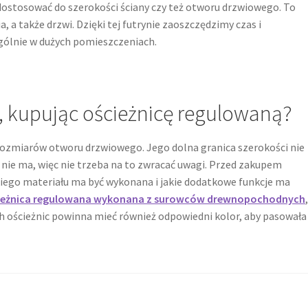
 dostosować do szerokości ściany czy też otworu drzwiowego. To
a także drzwi. Dzięki tej futrynie zaoszczędzimy czas i
gólnie w dużych pomieszczeniach.
, kupując ościeżnicę regulowaną?
rozmiarów otworu drzwiowego. Jego dolna granica szerokości nie
 nie ma, więc nie trzeba na to zwracać uwagi. Przed zakupem
kiego materiału ma być wykonana i jakie dodatkowe funkcje ma
ieżnica regulowana wykonana z surowców drewnopochodnych
tych ościeżnic powinna mieć również odpowiedni kolor, aby pasowała