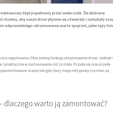
podstawowy błąd popełniany przez wiele osób. Źle dobrana
eż chcemy, aby nasze drzwi płynnie się otwierały i zamykały ora
pem odpowiedniego obramowania warto spojrzeć, jakie typy fut
ieżnica regulowana. Obie pełnią funkcję obramowania drzwi. Jednak 
 i praktyczna w zastosowaniu niż ta stała. Przyda się ona przede
wypoziomowane ściany lub gdy mury mają nietypowy rozmiar, są
– dlaczego warto ją zamontować?