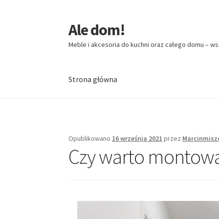
Ale dom!
Przejdź
Przejdź
do
do
Meble i akcesoria do kuchni oraz całego domu – ws
nawigacji
treści
Strona główna
Strona główna
Opublikowano
16 września 2021
przez
Marcinmisz
Czy warto montowa