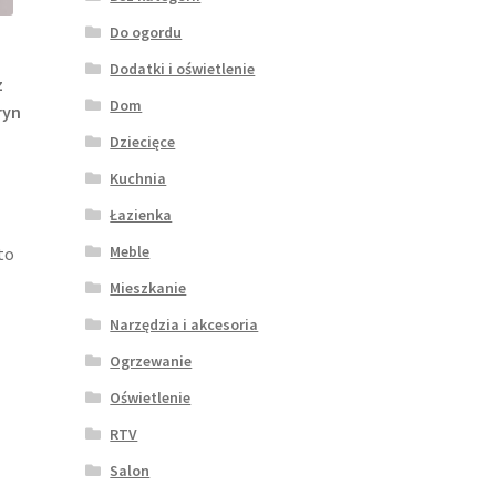
Do ogordu
Dodatki i oświetlenie
z
Dom
ryn
Dziecięce
Kuchnia
Łazienka
Meble
to
Mieszkanie
Narzędzia i akcesoria
Ogrzewanie
Oświetlenie
RTV
Salon