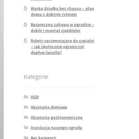
Wąska działka bez chaosu – plan
domu z dobrym rytmem
Bezpieczna zabawa w ogrodzie –
dobór i montaż zjeżdżalni
Rolety zaciemniające do sypialni
– jak skutecznie ograniczyć
dopływ światła?
Kategorie
AGD
Akcesoria domowe
Akcesoria gastronomiczne
Aranżacja naszego ogrodu
Bez kategorii