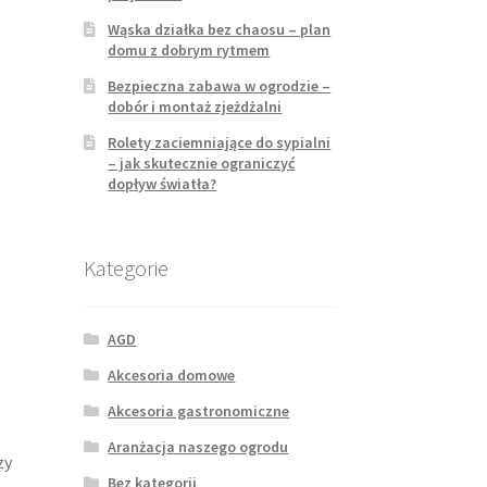
Wąska działka bez chaosu – plan
domu z dobrym rytmem
Bezpieczna zabawa w ogrodzie –
dobór i montaż zjeżdżalni
Rolety zaciemniające do sypialni
– jak skutecznie ograniczyć
dopływ światła?
Kategorie
AGD
Akcesoria domowe
Akcesoria gastronomiczne
Aranżacja naszego ogrodu
zy
Bez kategorii