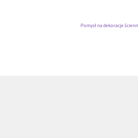
Następny
Pomysł na dekoracje ścien
wpis: