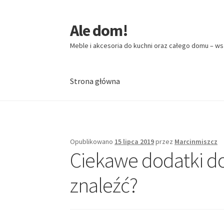
Ale dom!
Przejdź
Przejdź
do
do
Meble i akcesoria do kuchni oraz całego domu – ws
nawigacji
treści
Strona główna
Strona główna
Opublikowano
15 lipca 2019
przez
Marcinmiszcz
Ciekawe dodatki d
znaleźć?