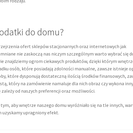
woim rodzaju.
dodatki do domu?
ejrzenia ofert sklepów stacjonarnych oraz internetowych jak
pomniane nie zaskoczą nas niczym szczególnym warto wybrać się d
wie znajdziemy ogrom ciekawych produktów, dzięki którym wnętrz
dku osób, które posiadają zdolności manualne, zawsze istnieje o
by, które dysponują dostateczną ilością środków finansowych, z
ystą, który na zamówienie namaluje dla nich obraz czy wykona inn
zależy od naszych preferencji oraz możliwości.
 tym, aby wnętrze naszego domu wyróżniało się na tle innych, war
m uzyskamy upragniony efekt.