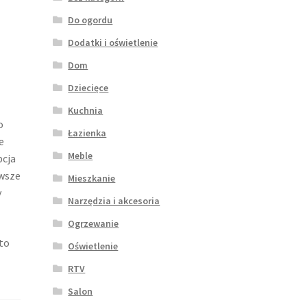
Do ogordu
Dodatki i oświetlenie
Dom
Dziecięce
Kuchnia
o
Łazienka
e
Meble
pcja
awsze
Mieszkanie
y
Narzędzia i akcesoria
Ogrzewanie
to
Oświetlenie
RTV
Salon