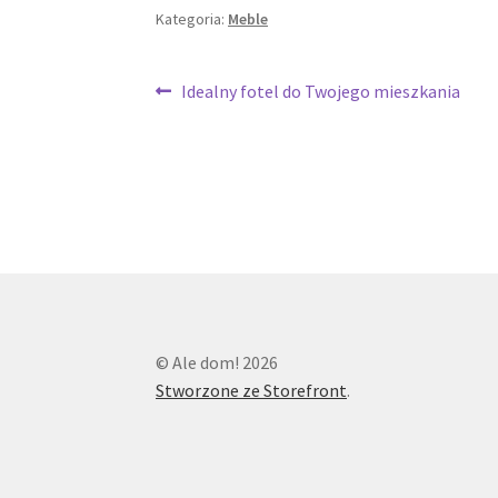
Kategoria:
Meble
Nawigacja
Poprzedni
Idealny fotel do Twojego mieszkania
wpis:
wpisu
© Ale dom! 2026
Stworzone ze Storefront
.