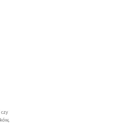
b
 czy
tków,