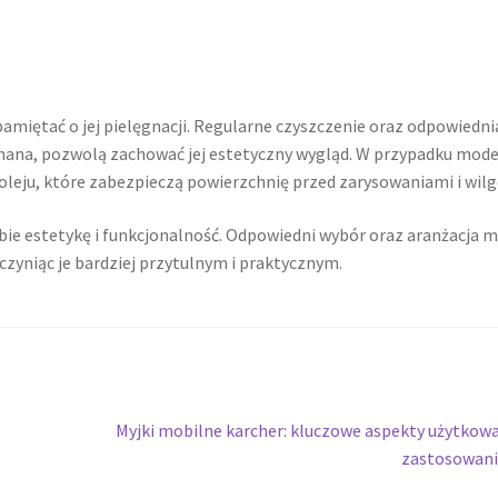
 pamiętać o jej pielęgnacji. Regularne czyszczenie oraz odpowiedni
nana, pozwolą zachować jej estetyczny wygląd. W przypadku mode
oleju, które zabezpieczą powierzchnię przed zarysowaniami i wilg
obie estetykę i funkcjonalność. Odpowiedni wybór oraz aranżacja 
czyniąc je bardziej przytulnym i praktycznym.
Następny
Myjki mobilne karcher: kluczowe aspekty użytkowa
wpis:
zastosowani