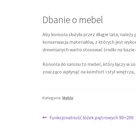
Dbanie o mebel
Aby konsola służyła przez długie lata, należy
konserwacja materiałów, z których jest wyko
drewnianych warto stosować środki na bazie 
Konsola do salonu to mebel, który łączy w s
znacząco wpłynąć na komfort i styl wnętrza, 
Kategoria:
Meble
Nawigacja
Poprzedni
Funkcjonalność łóżek piętrowych 90×200
wpis:
wpisu