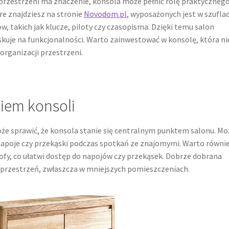
 przestrzeni ma znaczenie, konsola może pełnić rolę praktyczneg
e znajdziesz na stronie
Novodom.pl
, wyposażonych jest w szufla
w, takich jak klucze, piloty czy czasopisma. Dzięki temu salon
kuje na funkcjonalności. Warto zainwestować w konsolę, która ni
organizacji przestrzeni.
iem konsoli
że sprawić, że konsola stanie się centralnym punktem salonu. M
a napoje czy przekąski podczas spotkań ze znajomymi. Warto równi
ofy, co ułatwi dostęp do napojów czy przekąsek. Dobrze dobrana
przestrzeń, zwłaszcza w mniejszych pomieszczeniach.