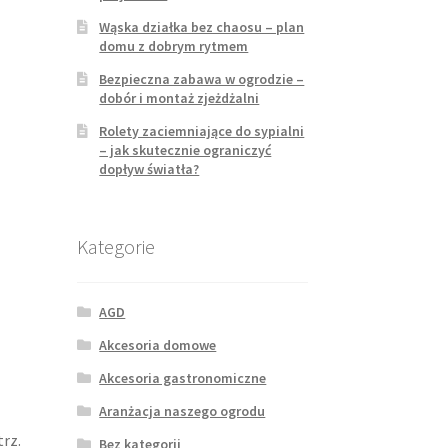
Wąska działka bez chaosu – plan
domu z dobrym rytmem
Bezpieczna zabawa w ogrodzie –
dobór i montaż zjeżdżalni
Rolety zaciemniające do sypialni
– jak skutecznie ograniczyć
dopływ światła?
Kategorie
AGD
Akcesoria domowe
Akcesoria gastronomiczne
Aranżacja naszego ogrodu
rz.
Bez kategorii