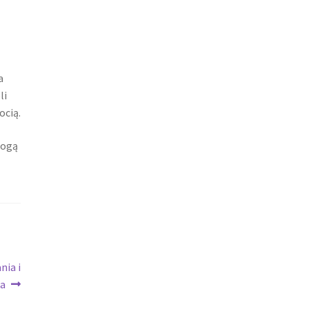
a
li
ocią.
mogą
nia i
a