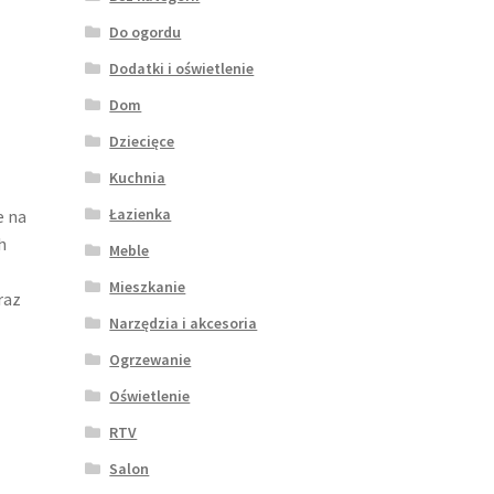
Do ogordu
Dodatki i oświetlenie
Dom
Dziecięce
Kuchnia
Łazienka
e na
h
Meble
Mieszkanie
raz
Narzędzia i akcesoria
Ogrzewanie
Oświetlenie
RTV
Salon