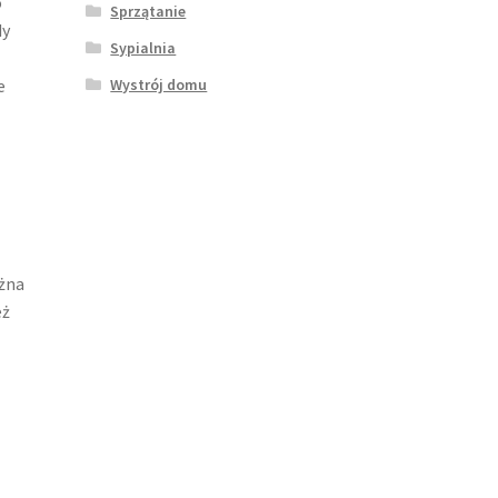
o
Sprzątanie
dy
Sypialnia
e
Wystrój domu
ożna
eż