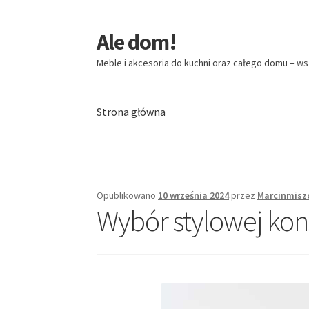
Ale dom!
Przejdź
Przejdź
do
do
Meble i akcesoria do kuchni oraz całego domu – ws
nawigacji
treści
Strona główna
Strona główna
Opublikowano
10 września 2024
przez
Marcinmisz
Wybór stylowej kon