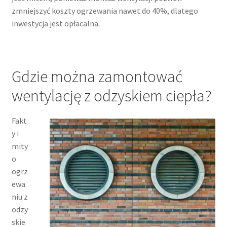
zmniejszyć koszty ogrzewania nawet do 40%, dlatego
inwestycja jest opłacalna.
Gdzie można zamontować
wentylację z odzyskiem ciepła?
Fakt
y i
mity
o
ogrz
ewa
niu z
odzy
skie