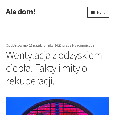
Ale dom!
Przejdź
Przejdź
Menu
do
do
nawigacji
treści
Strona główna
Opublikowano
25 października 2021
przez
Marcinmiszcz
Wentylacja z odzyskiem
ciepła. Fakty i mity o
rekuperacji.