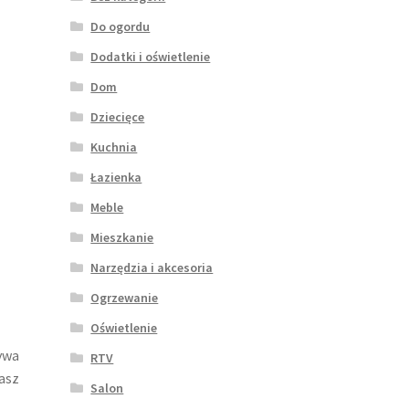
Do ogordu
Dodatki i oświetlenie
Dom
Dziecięce
Kuchnia
Łazienka
Meble
Mieszkanie
Narzędzia i akcesoria
Ogrzewanie
Oświetlenie
bywa
RTV
iasz
Salon