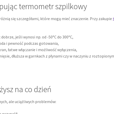
pując termometr szpilkowy
óżnią się szczegółami, które mogą mieć znaczenie. Przy zakupie
c dobrze, jeśli wynosi np. od -50°C do 300°C,
goda i pewność podczas gotowania,
kran, łatwe włączanie i możliwość wyłączenia,
mięsie, dłuższa w garnkach z płynami czy w naczyniu z roztopiony
żysz na co dzień
ych, ale uciążliwych problemów:
 przypalił,