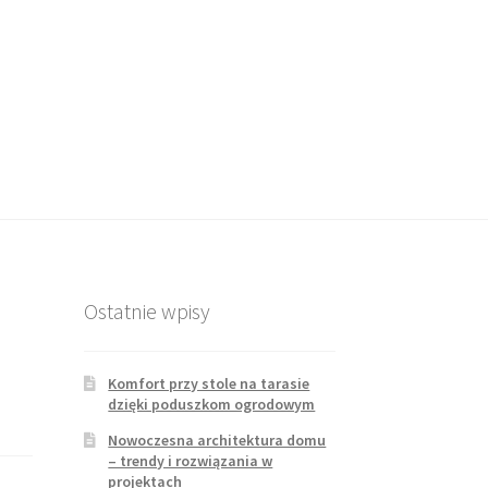
Ostatnie wpisy
Komfort przy stole na tarasie
dzięki poduszkom ogrodowym
Nowoczesna architektura domu
– trendy i rozwiązania w
projektach