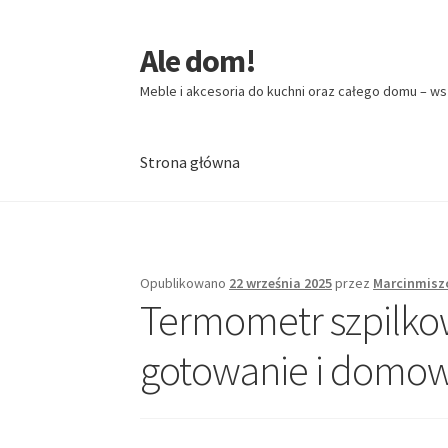
Ale dom!
Przejdź
Przejdź
do
do
Meble i akcesoria do kuchni oraz całego domu – ws
nawigacji
treści
Strona główna
Strona główna
Opublikowano
22 września 2025
przez
Marcinmisz
Termometr szpilkow
gotowanie i domow