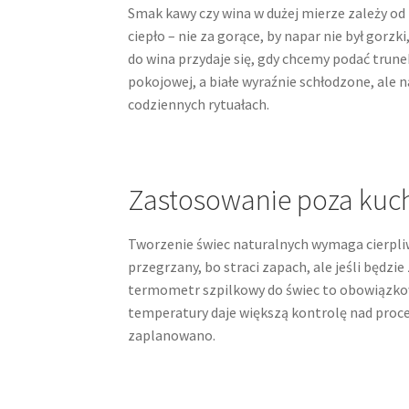
Smak kawy czy wina w dużej mierze zależy o
ciepło – nie za gorące, by napar nie był gorzk
do wina przydaje się, gdy chcemy podać trun
pokojowej, a białe wyraźnie schłodzone, ale n
codziennych rytuałach.
Zastosowanie poza kuch
Tworzenie świec naturalnych wymaga cierpliw
przegrzany, bo straci zapach, ale jeśli będzi
termometr szpilkowy do świec to obowiązkow
temperatury daje większą kontrolę nad proces
zaplanowano.