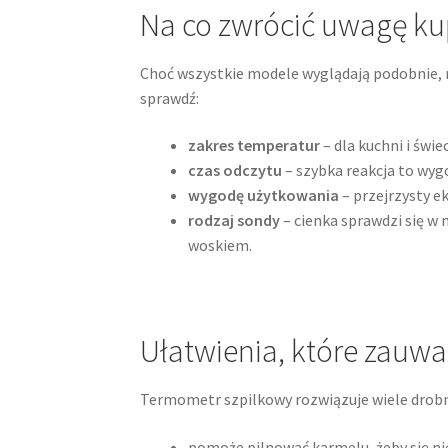
Na co zwrócić uwagę ku
Choć wszystkie modele wyglądają podobnie, r
sprawdź:
zakres temperatur
– dla kuchni i świe
czas odczytu
– szybka reakcja to wy
wygodę użytkowania
– przejrzysty e
rodzaj sondy
– cienka sprawdzi się w 
woskiem.
Ułatwienia, które zauwa
Termometr szpilkowy rozwiązuje wiele drobn
pomoże pilnować karmelu, żeby się nie