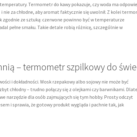
d temperatury. Termometr do kawy pokazuje, czy woda ma odpowi
i, i nie za chłodne, aby aromat faktycznie się uwolnił. Z kolei term
ek zgodnie ze sztuką: czerwone powinno być w temperaturze
adal pełne smaku. Takie detale robią różnicę, szczególnie w
nią – termometr szpilkowy do świe
ości i dokładności. Wosk rzepakowy albo sojowy nie może być
e zbyt chłodny – trudno połączy się z olejkami czy barwnikami. Dlat
e narzędzie dla osób zajmujących się tym hobby. Prosty odczyt
em i sprawia, że gotowy produkt wygląda i pachnie tak, jak