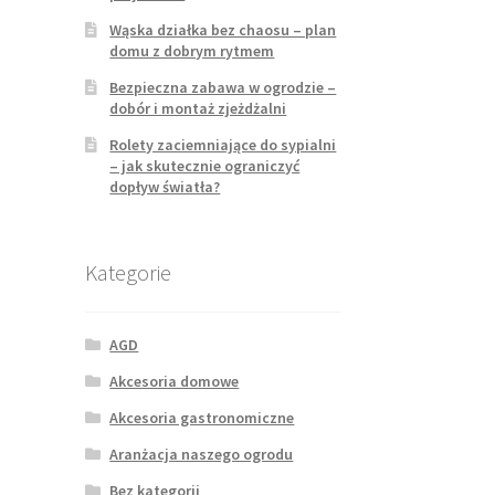
Wąska działka bez chaosu – plan
domu z dobrym rytmem
Bezpieczna zabawa w ogrodzie –
dobór i montaż zjeżdżalni
Rolety zaciemniające do sypialni
– jak skutecznie ograniczyć
dopływ światła?
Kategorie
AGD
Akcesoria domowe
Akcesoria gastronomiczne
Aranżacja naszego ogrodu
Bez kategorii