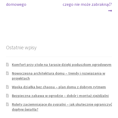
wpis:
wpis:
domowego
czego nie może zabraknąć?
wpisu
Ostatnie wpisy
Komfort przy stole na tarasie dzięki poduszkom ogrodowym
Nowoczesna architektura domu – trendy i rozwiązania w
projektach
Wąska działka bez chaosu – plan domu z dobrym rytmem
Bezpieczna zabawa w ogrodzie – dobór i montaż zjeżdżalni
Rolety zaciemniające do sypialni – jak skutecznie ograniczyć
dopływ światła?