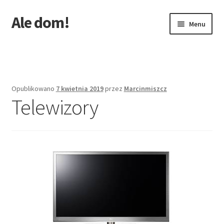
Ale dom!
Przejdź
Przejdź
Menu
do
do
nawigacji
treści
Strona główna
Opublikowano
7 kwietnia 2019
przez
Marcinmiszcz
Telewizory