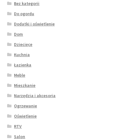
Bez kategorii
Do ogordu
Dodatki i oświetlenie
Dom
Dziecięce
Kuchnia
Łazienka
Meble
Mieszkanie
Narzędzia i akcesoria
Ogrzewanie
Oświetlenie
RTV
Salon