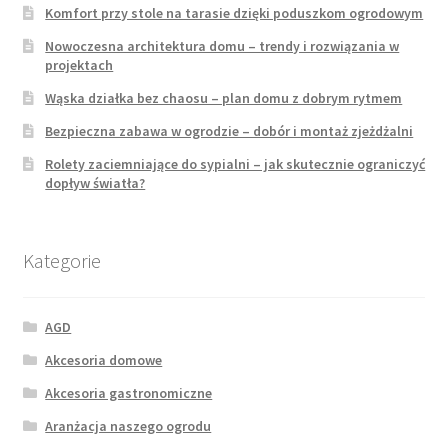
Komfort przy stole na tarasie dzięki poduszkom ogrodowym
Nowoczesna architektura domu – trendy i rozwiązania w
projektach
Wąska działka bez chaosu – plan domu z dobrym rytmem
Bezpieczna zabawa w ogrodzie – dobór i montaż zjeżdżalni
Rolety zaciemniające do sypialni – jak skutecznie ograniczyć
dopływ światła?
Kategorie
AGD
Akcesoria domowe
Akcesoria gastronomiczne
Aranżacja naszego ogrodu