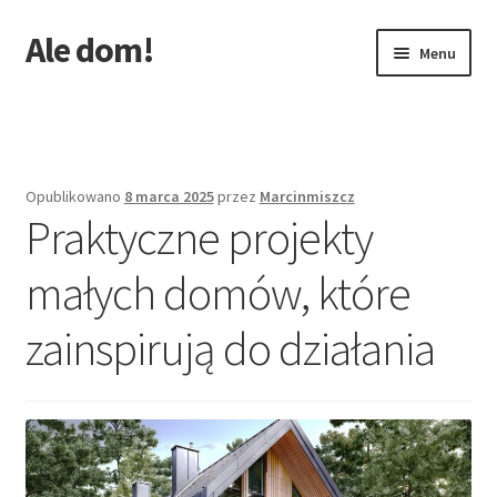
Ale dom!
Przejdź
Przejdź
Menu
do
do
nawigacji
treści
Strona główna
Opublikowano
8 marca 2025
przez
Marcinmiszcz
Praktyczne projekty
małych domów, które
zainspirują do działania