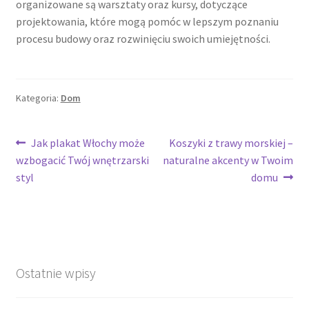
organizowane są warsztaty oraz kursy, dotyczące
projektowania, które mogą pomóc w lepszym poznaniu
procesu budowy oraz rozwinięciu swoich umiejętności.
Kategoria:
Dom
Nawigacja
Poprzedni
Następny
Jak plakat Włochy może
Koszyki z trawy morskiej –
wpis:
wpis:
wzbogacić Twój wnętrzarski
naturalne akcenty w Twoim
wpisu
styl
domu
Ostatnie wpisy