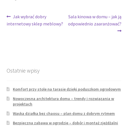
Nawigacja
Poprzedni
Następny
Jak wybrać dobry
Sala kinowa w domu – jak ją
wpis:
wpis:
internetowy sklep meblowy?
odpowiednio zaaranżować?
wpisu
Ostatnie wpisy
Komfort przy stole na tarasie dzięki poduszkom ogrodowym
Nowoczesna architektura domu – trendy i rozwiązania w
projektach
Wąska działka bez chaosu – plan domu z dobrym rytmem
Bezpieczna zabawa w ogrodzie – dobór i montaż zjeżdżalni