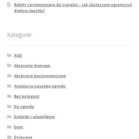
Rolety zaciemniające do sypialni – jak skutecznie ograniczyć
dopływ światła?
Kategorie
AGD
Akcesoria domowe
Akcesoria gastronomiczne
Aranżacja naszego ogrodu
Bez kategorii
Do ogordu
Dodatki i oświetlenie
Dom
Dziecięce