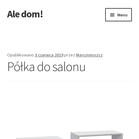
Ale dom!
Przejdź
Przejdź
Menu
do
do
nawigacji
treści
Strona główna
Opublikowano
3 czerwca 2019
przez
Marcinmiszcz
Półka do salonu