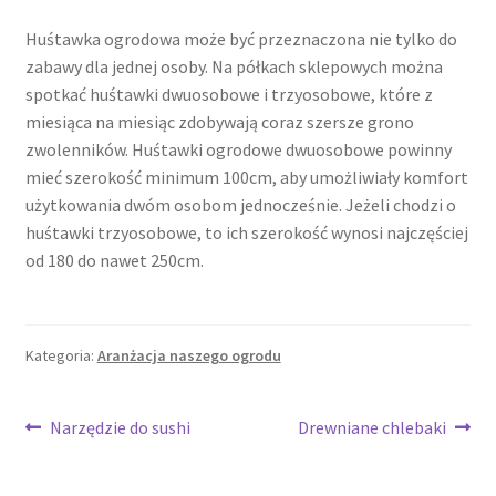
Huśtawka ogrodowa może być przeznaczona nie tylko do
zabawy dla jednej osoby. Na półkach sklepowych można
spotkać huśtawki dwuosobowe i trzyosobowe, które z
miesiąca na miesiąc zdobywają coraz szersze grono
zwolenników. Huśtawki ogrodowe dwuosobowe powinny
mieć szerokość minimum 100cm, aby umożliwiały komfort
użytkowania dwóm osobom jednocześnie. Jeżeli chodzi o
huśtawki trzyosobowe, to ich szerokość wynosi najczęściej
od 180 do nawet 250cm.
Kategoria:
Aranżacja naszego ogrodu
Nawigacja
Poprzedni
Następny
Narzędzie do sushi
Drewniane chlebaki
wpis:
wpis:
wpisu