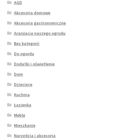
AGD
Akcesoria domowe
Akcesoria gastronomiczne
Aranżacja naszego ogrodu
Bez kategorii
Do ogordu
Dodatki i oświetlenie
Dom
Dziecięce
Kuchnia
Łazienka
Meble
Mieszkanie
Narzędzia i akcesoria