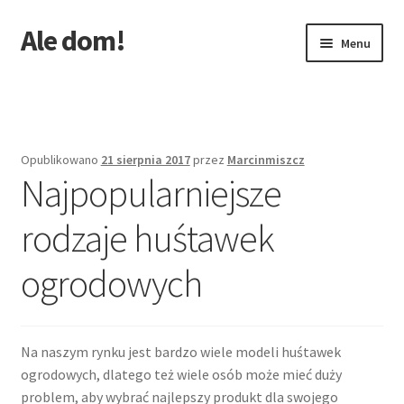
Ale dom!
Przejdź
Przejdź
Menu
do
do
nawigacji
treści
Strona główna
Opublikowano
21 sierpnia 2017
przez
Marcinmiszcz
Najpopularniejsze
rodzaje huśtawek
ogrodowych
Na naszym rynku jest bardzo wiele modeli huśtawek
ogrodowych, dlatego też wiele osób może mieć duży
problem, aby wybrać najlepszy produkt dla swojego