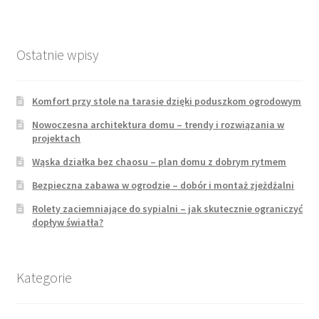
Ostatnie wpisy
Komfort przy stole na tarasie dzięki poduszkom ogrodowym
Nowoczesna architektura domu – trendy i rozwiązania w
projektach
Wąska działka bez chaosu – plan domu z dobrym rytmem
Bezpieczna zabawa w ogrodzie – dobór i montaż zjeżdżalni
Rolety zaciemniające do sypialni – jak skutecznie ograniczyć
dopływ światła?
Kategorie