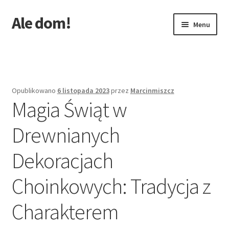
Ale dom!
Przejdź
Przejdź
Menu
do
do
nawigacji
treści
Strona główna
Opublikowano
6 listopada 2023
przez
Marcinmiszcz
Magia Świąt w
Drewnianych
Dekoracjach
Choinkowych: Tradycja z
Charakterem