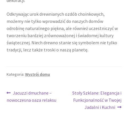
dekoracji.
Odkrywając urok drewnianych ozdób choinkowych,
możemy nie tylko wprowadzić do naszych domów
odrobinę naturalnego piękna, ale również uczestniczyć w
tworzeniu bardziej zrównoważonej i świadomej kultury
świątecznej. Niech drewno stanie się symbolem nie tylko
tradycji, lecz także troski o naszą planetę.
Kategoria:
Wystrój domu
Nawigacja
Poprzedni
Następny
Jacuzzi dmuchane –
Stoły Szklane: Elegancja i
wpis:
wpis:
nowoczesna oaza relaksu
Funkcjonalność w Twojej
wpisu
Jadalni i Kuchni