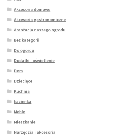
Akcesoria domowe
Akcesoria gastronomiczne
Aranżacja naszego ogrodu
Bez kategorii
Do ogordu
Dodatki i oświetlenie
Dom
Dziecięce
Kuchnia
Łazienka
Meble
Mieszkanie
Narzędzia i akcesoria