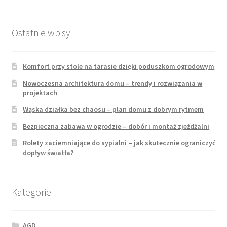
Ostatnie wpisy
Komfort przy stole na tarasie dzięki poduszkom ogrodowym
Nowoczesna architektura domu – trendy i rozwiązania w
projektach
Wąska działka bez chaosu – plan domu z dobrym rytmem
Bezpieczna zabawa w ogrodzie – dobór i montaż zjeżdżalni
Rolety zaciemniające do sypialni – jak skutecznie ograniczyć
dopływ światła?
Kategorie
AGD