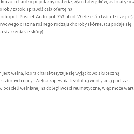
a kurzu, o bardzo popularny materiał wśród alergików, astmatyków
oroby zatok, sprawdź cała ofertę na
ropol_Posciel-Andropol-753.html. Wiele osób twierdzi, że pośc
erwowego oraz na różnego rodzaju choroby skórne, (tu podaje się
 starzenia się skóry).
est wełna, która charakteryzuje się wyjątkowo skuteczną
as zimnych nocy). Wełna zapewnia też dobrą wentylacją podczas
yw pościeli wełnianej na dolegliwości reumatyczne, więc może war