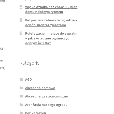
Wąska działka bez chaosu – plan
domu z dobrym rytmem
Bezpieczna zabawa w ogrodzie –
dobór i montaż zjeżdżalni
Rolety zaciemniające do sypialni
– jak skutecznie ograniczyć
dopływ światła?
ci
eż
Kategorie
nej
AGD
Akcesoria domowe
Akcesoria gastronomiczne
Aranżacja naszego ogrodu
Bez kategorii