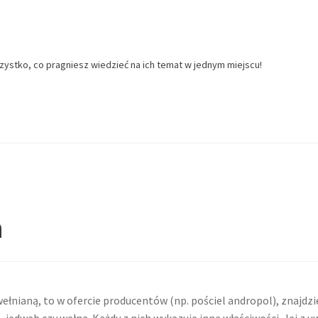
zystko, co pragniesz wiedzieć na ich temat w jednym miejscu!
a
wełnianą, to w ofercie producentów (np. pościel andropol), znajdz
, jedwab czy wełna. Każdy z nich wykazuje inne właściwości. Jej z u