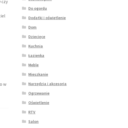
 czy
Do ogordu
iel
Dodatki i oświetlenie
Dom
Dziecięce
Kuchnia
Łazienka
Meble
Mieszkanie
Narzędzia i akcesoria
to w
Ogrzewanie
Oświetlenie
RTV
Salon