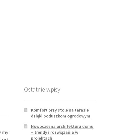
Ostatnie wpisy
Komfort przy stole na tarasie
dzięki poduszkom ogrodowym
Nowoczesna architektura domu
iemy
– trendy i rozwiązania w
projektach
wagi