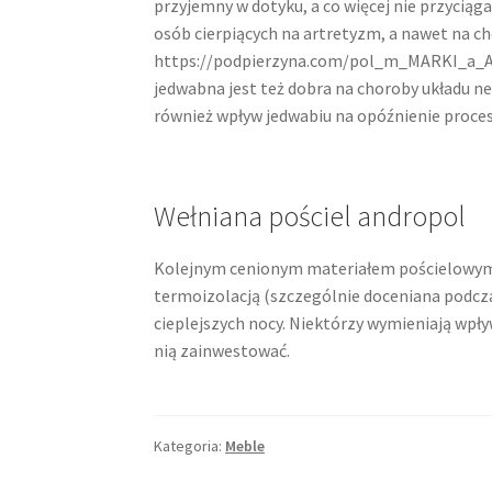
przyjemny w dotyku, a co więcej nie przyciąg
osób cierpiących na artretyzm, a nawet na ch
https://podpierzyna.com/pol_m_MARKI_a_And
jedwabna jest też dobra na choroby układu n
również wpływ jedwabiu na opóźnienie procesu
Wełniana pościel andropol
Kolejnym cenionym materiałem pościelowym j
termoizolacją (szczególnie doceniana podcz
cieplejszych nocy. Niektórzy wymieniają wpł
nią zainwestować.
Kategoria:
Meble