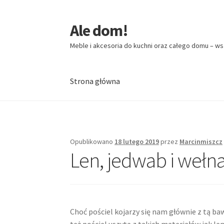
Ale dom!
Przejdź
Przejdź
do
do
Meble i akcesoria do kuchni oraz całego domu – ws
nawigacji
treści
Strona główna
Strona główna
Opublikowano
18 lutego 2019
przez
Marcinmiszcz
Len, jedwab i wełn
Choć pościel kojarzy się nam głównie z tą ba
też pościel uszytą z takich materiałów jak len