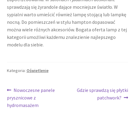
sprawdzają się żyrandole dające mocniejsze światło. W
sypialni warto umieścić również lampę stojącą lub lampkę
nocną. Do pomieszczeń w stylu hampton dopasować
można wiele różnych akcesoriów. Bogata oferta lamp z tej
kategorii umożliwi każdemu znalezienie najlepszego
modelu dla siebie.
Kategoria:
Oświetlenie
Nawigacja
Poprzedni
Następny
Nowoczesne panele
Gdzie sprawdzą się płytki
wpis:
wpis:
prysznicowe z
patchwork?
wpisu
hydromasażem