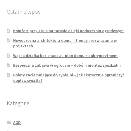
Ostatnie wpisy
Komfort przy stole na tarasie dzięki poduszkom ogrodowym
Nowoczesna architektura domu – trendy i rozwiązania w
projektach
Wąska działka bez chaosu – plan domu z dobrym rytmem
Bezpieczna zabawa w ogrodzie – dobór i montaż zjeżdżalni
Rolety zaciemniające do sypialni – jak skutecznie ograniczyć
dopływ światła?
Kategorie
AGD