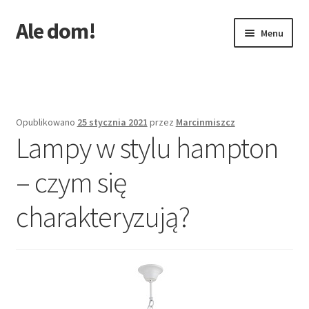
Ale dom!
Przejdź
Przejdź
Menu
do
do
nawigacji
treści
Strona główna
Opublikowano
25 stycznia 2021
przez
Marcinmiszcz
Lampy w stylu hampton
– czym się
charakteryzują?