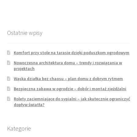
Ostatnie wpisy
Komfort przy stole na tarasie dzięki poduszkom ogrodowym
Nowoczesna architektura domu – trendy i rozwiązania w
projektach
Wąska działka bez chaosu – plan domu z dobrym rytmem
Bezpieczna zabawa w ogrodzie – dobór i montaż zjeżdżalni
Rolety zaciemniające do sypialni – jak skutecznie ograniczyć
dopływ światła?
Kategorie