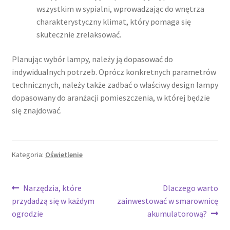
wszystkim w sypialni, wprowadzając do wnętrza
charakterystyczny klimat, który pomaga się
skutecznie zrelaksować.
Planując wybór lampy, należy ją dopasować do
indywidualnych potrzeb. Oprócz konkretnych parametrów
technicznych, należy także zadbać o właściwy design lampy
dopasowany do aranżacji pomieszczenia, w której będzie
się znajdować.
Kategoria:
Oświetlenie
Nawigacja
Poprzedni
Następny
Narzędzia, które
Dlaczego warto
wpis:
wpis:
przydadzą się w każdym
zainwestować w smarownicę
wpisu
ogrodzie
akumulatorową?