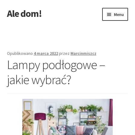
Ale dom!
Przejdź
Przejdź
Menu
do
do
nawigacji
treści
Strona główna
Opublikowano
4 marca 2022
przez
Marcinmiszcz
Lampy podłogowe –
jakie wybrać?