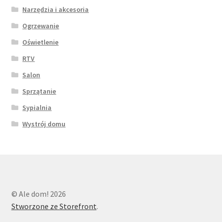
Narzędzia i akcesoria
Ogrzewanie
Oświetlenie
RTV
Salon
Sprzątanie
Sypialnia
Wystrój domu
© Ale dom! 2026
Stworzone ze Storefront
.