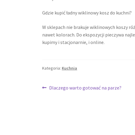
Gdzie kupić ładny wiklinowy kosz do kuchni?
W sklepach nie brakuje wiklinowych koszy ró
nawet kolorach. Do ekspozycji pieczywa najl
kupimy i stacjonarnie, i online.
Kategoria:
Kuchnia
Nawigacja
Poprzedni
Dlaczego warto gotować na parze?
wpis:
wpisu