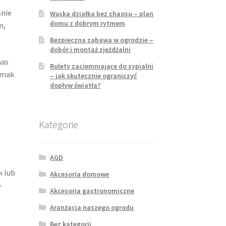
śnie
Wąska działka bez chaosu – plan
domu z dobrym rytmem
m,
Bezpieczna zabawa w ogrodzie –
dobór i montaż zjeżdżalni
nas
Rolety zaciemniające do sypialni
 smak
– jak skutecznie ograniczyć
dopływ światła?
Kategorie
AGD
k lub
Akcesoria domowe
–
Akcesoria gastronomiczne
Aranżacja naszego ogrodu
Bez kategorii