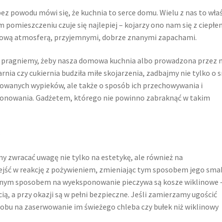
bez powodu mówi się, że kuchnia to serce domu. Wielu z nas to wła
m pomieszczeniu czuje się najlepiej – kojarzy ono nam się z ciepłe
wą atmosferą, przyjemnymi, dobrze znanymi zapachami.
i pragniemy, żeby nasza domowa kuchnia albo prowadzona przez 
arnia czy cukiernia budziła miłe skojarzenia, zadbajmy nie tylko o
owanych wypieków, ale także o sposób ich przechowywania i
onowania. Gadżetem, którego nie powinno zabraknąć w takim
o
 zwracać uwagę nie tylko na estetykę, ale również na
jść w reakcję z pożywieniem, zmieniając tym sposobem jego sma
alnym sposobem na wyeksponowanie pieczywa są kosze wiklinowe 
cią, a przy okazji są w pełni bezpieczne. Jeśli zamierzamy ugościć
osobu na zaserwowanie im świeżego chleba czy bułek niż wiklinowy