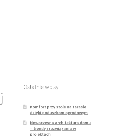
Ostatnie wpisy
j
Komfort przy stole na tarasie
dzięki poduszkom ogrodowym
Nowoczesna architektura domu
– trendy i rozwiązania w
projektach