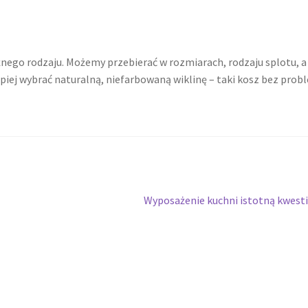
żnego rodzaju. Możemy przebierać w rozmiarach, rodzaju splotu, a
epiej wybrać naturalną, niefarbowaną wiklinę – taki kosz bez pro
Następny
Wyposażenie kuchni istotną kwest
wpis: