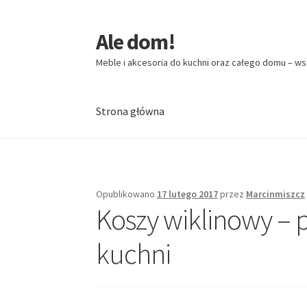
Ale dom!
Przejdź
Przejdź
do
do
Meble i akcesoria do kuchni oraz całego domu – ws
nawigacji
treści
Strona główna
Strona główna
Opublikowano
17 lutego 2017
przez
Marcinmiszcz
Koszy wiklinowy – 
kuchni