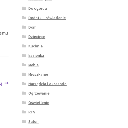
Do ogordu
Dodatki i oświetlenie
Dom
blemu
Dziecięce
Kuchnia
Łazienka
Meble
Mieszkanie
ią
Narzędzia i akcesoria
Ogrzewanie
Oświetlenie
RTV
Salon