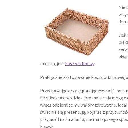
Nie 
w ty
domo
Jeśl
piek
serw
eksp
miejscu, jest
kosz wiklinowy
.
Praktyczne zastosowanie kosza wiklinoweg
Przechowując czy eksponując żywność, musimy
bezpieczeństwo. Niektóre materiały mogą we
wręcz odbierając mu walory zdrowotne. Ide
świetnie się prezentują, kojarzą z przytulnoś
przyjaciół na śniadaniu, nie ma lepszego sp
koszyk.