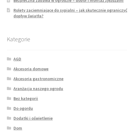
Bezpieczna zabawa w ogrodzie – dobór i montaż zjeżdżalni
Rolety zaciemniające do sypialni – jak skutecznie ograniczyć
dopływ światła?
Kategorie
AGD
Akcesoria domowe
Akcesoria gastronomiczne
Aranżacja naszego ogrodu
Bez kategorii
Do ogordu
Dodatki i oświetlenie
Dom