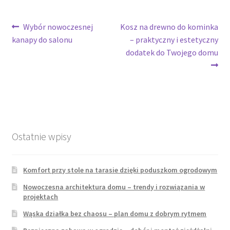
Nawigacja
Poprzedni
Następny
Wybór nowoczesnej
Kosz na drewno do kominka
wpis:
wpis:
kanapy do salonu
– praktyczny i estetyczny
wpisu
dodatek do Twojego domu
Ostatnie wpisy
Komfort przy stole na tarasie dzięki poduszkom ogrodowym
Nowoczesna architektura domu – trendy i rozwiązania w
projektach
Wąska działka bez chaosu – plan domu z dobrym rytmem