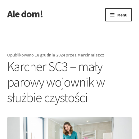
Ale dom!
Przejdź
Przejdź
Menu
do
do
nawigacji
treści
Strona główna
Opublikowano
18 grudnia 2024
przez
Marcinmiszcz
Karcher SC3 – mały
parowy wojownik w
służbie czystości