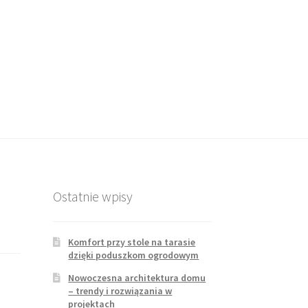
Ostatnie wpisy
Komfort przy stole na tarasie
dzięki poduszkom ogrodowym
Nowoczesna architektura domu
– trendy i rozwiązania w
projektach