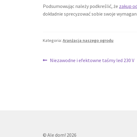
Podsumowując należy podkreślić, że
zakup o
dokładnie sprecyzować sobie swoje wymagan
Kategoria:
Aranżacja naszego ogrodu
Nawigacja
Poprzedni
Niezawodne i efektowne taśmy led 230 V
wpis:
wpisu
© Ale dom! 2026