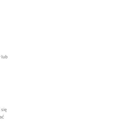
e
 lub
 się
ać