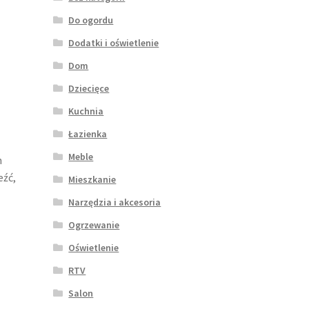
Do ogordu
Dodatki i oświetlenie
Dom
Dziecięce
Kuchnia
Łazienka
Meble
h
eźć,
Mieszkanie
Narzędzia i akcesoria
Ogrzewanie
Oświetlenie
RTV
Salon