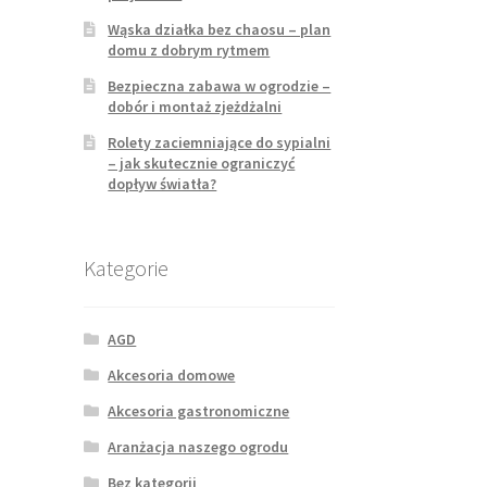
Wąska działka bez chaosu – plan
domu z dobrym rytmem
Bezpieczna zabawa w ogrodzie –
dobór i montaż zjeżdżalni
Rolety zaciemniające do sypialni
– jak skutecznie ograniczyć
dopływ światła?
Kategorie
AGD
Akcesoria domowe
Akcesoria gastronomiczne
Aranżacja naszego ogrodu
Bez kategorii