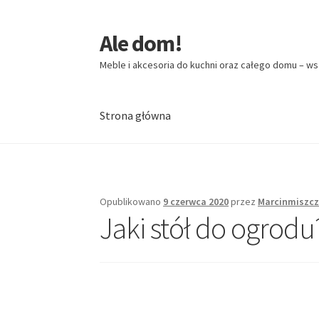
Ale dom!
Przejdź
Przejdź
do
do
Meble i akcesoria do kuchni oraz całego domu – ws
nawigacji
treści
Strona główna
Strona główna
Opublikowano
9 czerwca 2020
przez
Marcinmiszc
Jaki stół do ogrodu