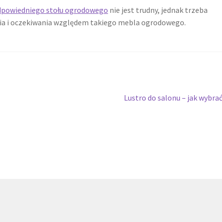
dpowiedniego stołu ogrodowego
nie jest trudny, jednak trzeba
ia i oczekiwania względem takiego mebla ogrodowego.
Następny
Lustro do salonu – jak wybra
wpis: