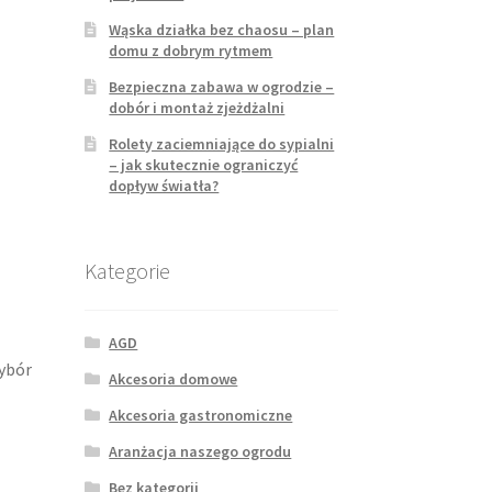
Wąska działka bez chaosu – plan
domu z dobrym rytmem
Bezpieczna zabawa w ogrodzie –
dobór i montaż zjeżdżalni
Rolety zaciemniające do sypialni
– jak skutecznie ograniczyć
dopływ światła?
Kategorie
AGD
Wybór
Akcesoria domowe
Akcesoria gastronomiczne
Aranżacja naszego ogrodu
Bez kategorii