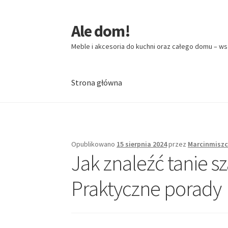
Ale dom!
Przejdź
Przejdź
do
do
Meble i akcesoria do kuchni oraz całego domu – ws
nawigacji
treści
Strona główna
Strona główna
Opublikowano
15 sierpnia 2024
przez
Marcinmiszc
Jak znaleźć tanie sz
Praktyczne porady