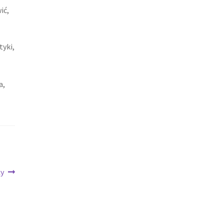
ić,
yki,
a,
ży