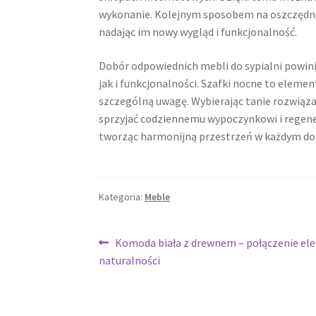
wykonanie. Kolejnym sposobem na oszczędno
nadając im nowy wygląd i funkcjonalność.
Dobór odpowiednich mebli do sypialni powi
jak i funkcjonalności. Szafki nocne to elemen
szczególną uwagę. Wybierając tanie rozwiąza
sprzyjać codziennemu wypoczynkowi i regenera
tworząc harmonijną przestrzeń w każdym d
Kategoria:
Meble
Nawigacja
Poprzedni
Komoda biała z drewnem – połączenie eleg
wpis:
naturalności
wpisu