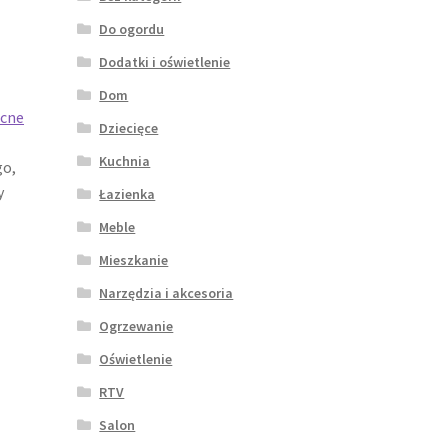
Do ogordu
Dodatki i oświetlenie
Dom
ocne
Dziecięce
Kuchnia
go,
y
Łazienka
Meble
Mieszkanie
Narzędzia i akcesoria
Ogrzewanie
Oświetlenie
RTV
Salon