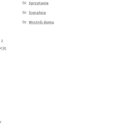
Sprzątanie
Sypialnia
Wystrój domu
 z
cję.
w