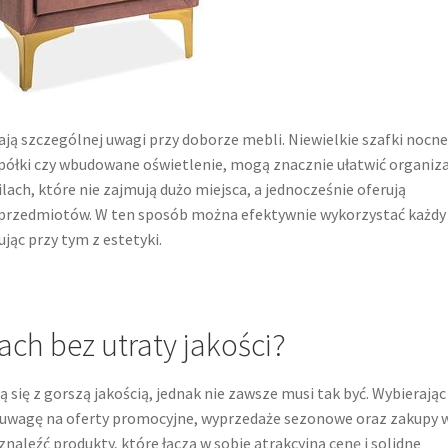
ją szczególnej uwagi przy doborze mebli. Niewielkie szafki nocne
 półki czy wbudowane oświetlenie, mogą znacznie ułatwić organiza
ach, które nie zajmują dużo miejsca, a jednocześnie oferują
przedmiotów. W ten sposób można efektywnie wykorzystać każdy
jąc przy tym z estetyki.
ch bez utraty jakości?
 się z gorszą jakością, jednak nie zawsze musi tak być. Wybierając
ić uwagę na oferty promocyjne, wyprzedaże sezonowe oraz zakupy 
aleźć produkty, które łączą w sobie atrakcyjną cenę i solidne