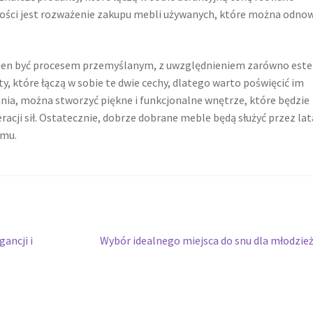
ści jest rozważenie zakupu mebli używanych, które można odnow
nien być procesem przemyślanym, z uwzględnieniem zarówno estet
ty, które łączą w sobie te dwie cechy, dlatego warto poświęcić im
nia, można stworzyć piękne i funkcjonalne wnętrze, które będzie
cji sił. Ostatecznie, dobrze dobrane meble będą służyć przez lat
omu.
Następny
ancji i
Wybór idealnego miejsca do snu dla młodzie
wpis: