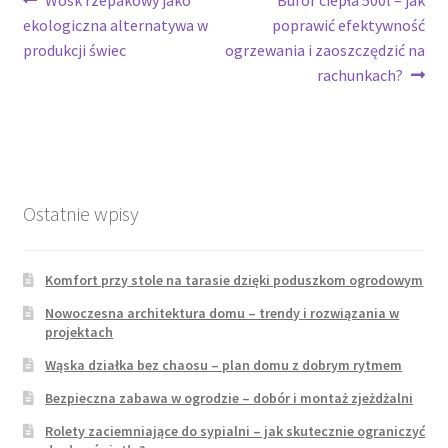
Nawigacja
Wosk rzepakowy jako
Bufor ciepła 500l – jak
wpis:
wpis:
ekologiczna alternatywa w
poprawić efektywność
wpisu
produkcji świec
ogrzewania i zaoszczędzić na
rachunkach?
Ostatnie wpisy
Komfort przy stole na tarasie dzięki poduszkom ogrodowym
Nowoczesna architektura domu – trendy i rozwiązania w
projektach
Wąska działka bez chaosu – plan domu z dobrym rytmem
Bezpieczna zabawa w ogrodzie – dobór i montaż zjeżdżalni
Rolety zaciemniające do sypialni – jak skutecznie ograniczyć