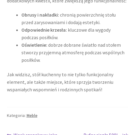
dodatkowych kwestii, które zwiększą jego funkcjonalność:
Obrusy i nakładki:
chronią powierzchnię stołu
przed zarysowaniami i dodają estetyki.
Odpowiednie krzesła:
kluczowe dla wygody
podczas posiłków.
Oświetlenie:
dobrze dobrane światło nad stołem
stworzy przyjemną atmosferę podczas wspólnych
posiłków.
Jak widzisz, stół kuchenny to nie tylko funkcjonalny
element, ale także miejsce, które sprzyja tworzeniu
wspaniałych wspomnień i rodzinnych spotkań!
Kategoria:
Meble
Poprzedni
Następny