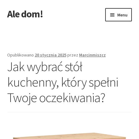
Ale dom!
Przejdź
Przejdź
Menu
do
do
nawigacji
treści
Strona główna
Opublikowano
20 stycznia 2025
przez
Marcinmiszcz
Jak wybrać stół
kuchenny, który spełni
Twoje oczekiwania?