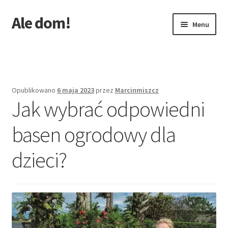
Ale dom!
Przejdź
Przejdź
Menu
do
do
nawigacji
treści
Strona główna
Opublikowano
6 maja 2023
przez
Marcinmiszcz
Jak wybrać odpowiedni
basen ogrodowy dla
dzieci?