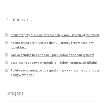
Ostatnie wpisy
Komfort przy stole na tarasie dzięki poduszkom ogrodowym
Nowoczesna architektura domu – trendy i rozwiązania w
projektach
Wąska działka bez chaosu – plan domu z dobrym rytmem
Bezpieczna zabawa w ogrodzie – dobór i montaż zjeżdżalni
Rolety zaciemniające do sypialni – jak skutecznie ograniczyć
dopływ światła?
Kategorie