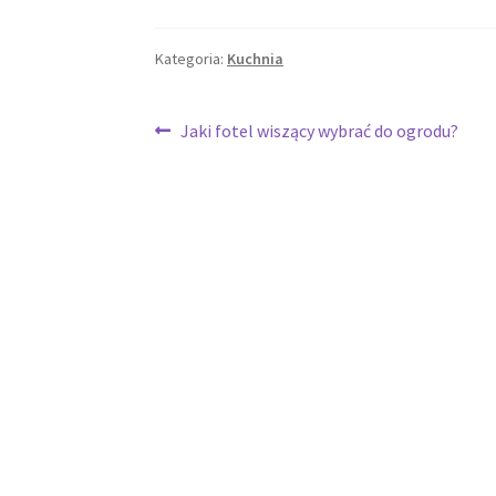
Kategoria:
Kuchnia
Nawigacja
Poprzedni
Jaki fotel wiszący wybrać do ogrodu?
wpis:
wpisu