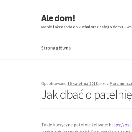
Ale dom!
Przejdź
Przejdź
do
do
Meble i akcesoria do kuchni oraz całego domu – ws
nawigacji
treści
Strona główna
Strona główna
Opublikowano
16 kwietnia 2018
przez
Marcinmisz
Jak dbać o patelnię
Takie klasyczne patelnie żeliwne:
https://ost
kuchniach naszych babć. Bez wątpienia są to