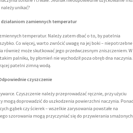
 należy unikać?
 działaniom zamiennych temperatur
 zmiennych temperatur. Należy zatem dbać o to, by patelnia
 szybko. Co więcej, warto zwrócić uwagę na jej boki – niepotrzebne
ia również może skutkować jego przedwczesnym zniszczeniem. W 
 takim palniku, by płomień nie wychodził poza obręb dna naczynia
rącej patelni zimną wodą.
Odpowiednie czyszczenie
mywarce. Czyszczenie należy przeprowadzać ręcznie, przy użyciu
ty mogą doprowadzić do uszkodzenia powierzchni naczynia. Pona
cych gąbek czy ścierek – wszelkie zarysowania powstałe na
nego szorowania mogą przyczyniać się do przywierania smażonych