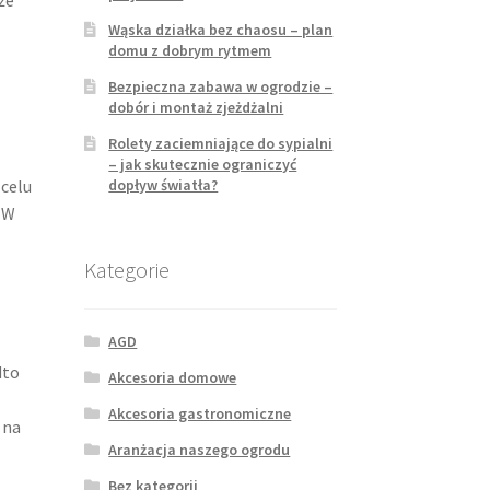
Wąska działka bez chaosu – plan
domu z dobrym rytmem
Bezpieczna zabawa w ogrodzie –
dobór i montaż zjeżdżalni
Rolety zaciemniające do sypialni
– jak skutecznie ograniczyć
dopływ światła?
celu
. W
Kategorie
AGD
dto
Akcesoria domowe
Akcesoria gastronomiczne
 na
Aranżacja naszego ogrodu
Bez kategorii