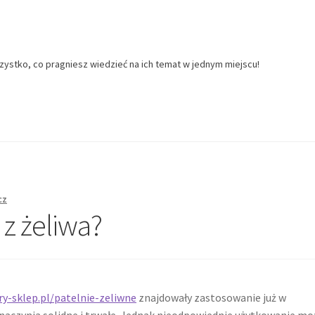
zystko, co pragniesz wiedzieć na ich temat w jednym miejscu!
cz
 z żeliwa?
ry-sklep.pl/patelnie-zeliwne
znajdowały zastosowanie już w
 naczynia solidne i trwałe. Jednak nieodpowiednie użytkowanie mo