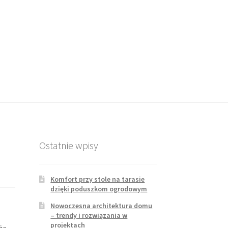
Ostatnie wpisy
Komfort przy stole na tarasie
dzięki poduszkom ogrodowym
Nowoczesna architektura domu
– trendy i rozwiązania w
projektach
że