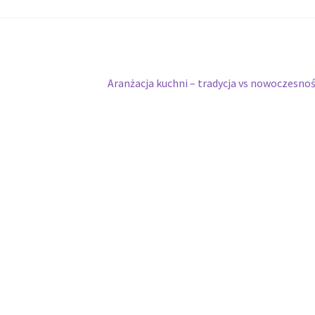
Następny
Aranżacja kuchni – tradycja vs nowoczesno
wpis: