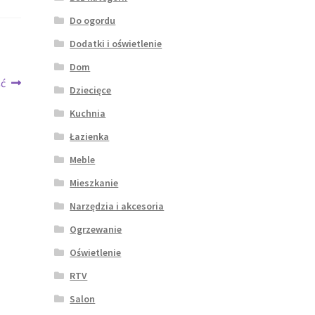
Do ogordu
Dodatki i oświetlenie
Dom
ść
Dziecięce
Kuchnia
Łazienka
Meble
Mieszkanie
Narzędzia i akcesoria
Ogrzewanie
Oświetlenie
RTV
Salon