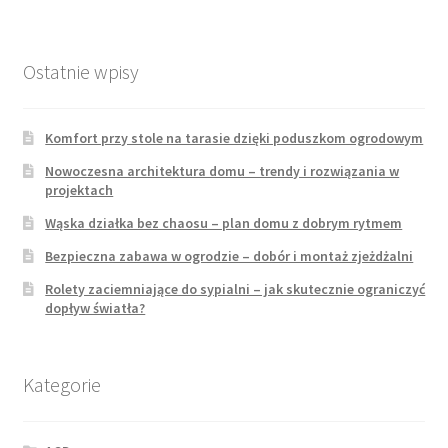
Ostatnie wpisy
Komfort przy stole na tarasie dzięki poduszkom ogrodowym
Nowoczesna architektura domu – trendy i rozwiązania w
projektach
Wąska działka bez chaosu – plan domu z dobrym rytmem
Bezpieczna zabawa w ogrodzie – dobór i montaż zjeżdżalni
Rolety zaciemniające do sypialni – jak skutecznie ograniczyć
dopływ światła?
Kategorie