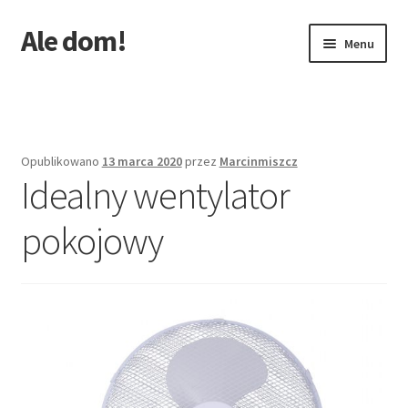
Ale dom!
Przejdź
Przejdź
Menu
do
do
nawigacji
treści
Strona główna
Opublikowano
13 marca 2020
przez
Marcinmiszcz
Idealny wentylator
pokojowy