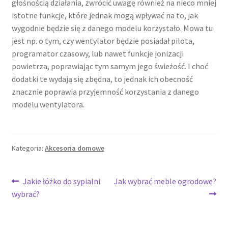
głośnością działania, zwrócić uwagę również na nieco mniej
istotne funkcje, które jednak mogą wpływać na to, jak
wygodnie będzie się z danego modelu korzystało. Mowa tu
jest np. o tym, czy wentylator będzie posiadał pilota,
programator czasowy, lub nawet funkcje jonizacji
powietrza, poprawiając tym samym jego świeżość. I choć
dodatki te wydają się zbędna, to jednak ich obecność
znacznie poprawia przyjemność korzystania z danego
modelu wentylatora.
Kategoria:
Akcesoria domowe
Nawigacja
Poprzedni
Następny
Jakie łóżko do sypialni
Jak wybrać meble ogrodowe?
wpis:
wpis:
wybrać?
wpisu