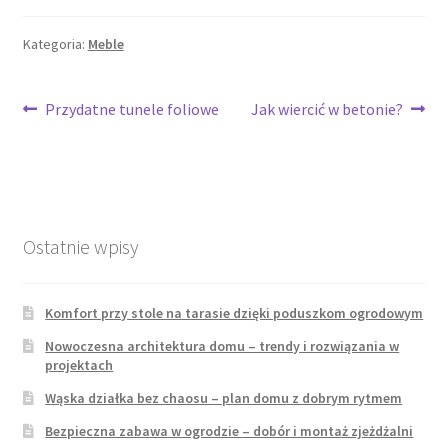
Kategoria:
Meble
Nawigacja
Poprzedni
Następny
Przydatne tunele foliowe
Jak wiercić w betonie?
wpis:
wpis:
wpisu
Ostatnie wpisy
Komfort przy stole na tarasie dzięki poduszkom ogrodowym
Nowoczesna architektura domu – trendy i rozwiązania w
projektach
Wąska działka bez chaosu – plan domu z dobrym rytmem
Bezpieczna zabawa w ogrodzie – dobór i montaż zjeżdżalni