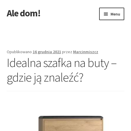
Ale dom!
Przejdź
Przejdź
Menu
do
do
nawigacji
treści
Strona główna
Opublikowano
16 grudnia 2021
przez
Marcinmiszcz
Idealna szafka na buty –
gdzie ją znaleźć?