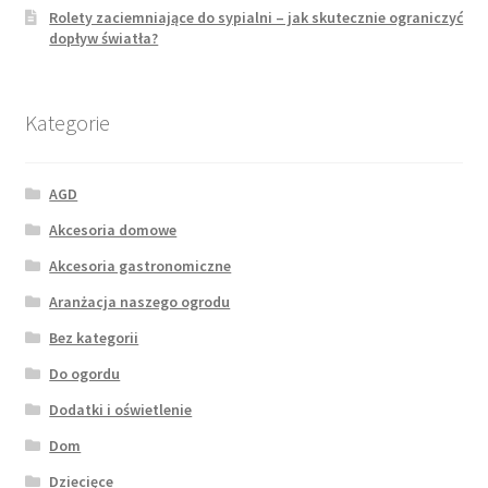
Rolety zaciemniające do sypialni – jak skutecznie ograniczyć
dopływ światła?
Kategorie
AGD
Akcesoria domowe
Akcesoria gastronomiczne
Aranżacja naszego ogrodu
Bez kategorii
Do ogordu
Dodatki i oświetlenie
Dom
Dziecięce