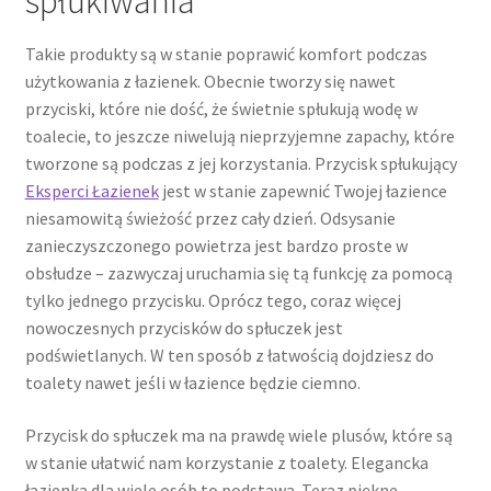
spłukiwania
Takie produkty są w stanie poprawić komfort podczas
użytkowania z łazienek. Obecnie tworzy się nawet
przyciski, które nie dość, że świetnie spłukują wodę w
toalecie, to jeszcze niwelują nieprzyjemne zapachy, które
tworzone są podczas z jej korzystania. Przycisk spłukujący
Eksperci Łazienek
jest w stanie zapewnić Twojej łazience
niesamowitą świeżość przez cały dzień. Odsysanie
zanieczyszczonego powietrza jest bardzo proste w
obsłudze – zazwyczaj uruchamia się tą funkcję za pomocą
tylko jednego przycisku. Oprócz tego, coraz więcej
nowoczesnych przycisków do spłuczek jest
podświetlanych. W ten sposób z łatwością dojdziesz do
toalety nawet jeśli w łazience będzie ciemno.
Przycisk do spłuczek ma na prawdę wiele plusów, które są
w stanie ułatwić nam korzystanie z toalety. Elegancka
łazienka dla wiele osób to podstawa. Teraz piękne