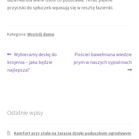
przyciski do spłuczek wpasują się w resztę łazienki.
Kategoria:
Wystrój domu
Nawigacja
Poprzedni
Następny
Wybieramy deskę do
Pościel bawełniana wiedzie
wpis:
wpis:
krojenia – jaka będzie
prym w naszych sypialniach
wpisu
najlepsza?
Ostatnie wpisy
Komfort przy stole na tarasie dzięki poduszkom ogrodowym