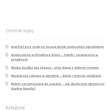
wpisu
Ostatnie wpisy
Komfort przy stole na tarasie dzięki poduszkom ogrodowym
Nowoczesna architektura domu – trendy i rozwiązania w
projektach
Wąska działka bez chaosu – plan domu z dobrym rytmem
Bezpieczna zabawa w ogrodzie – dobór i montaż zjeżdżalni
Rolety zaciemniające do sypialni – jak skutecznie ograniczyć
dopływ światła?
Kategorie