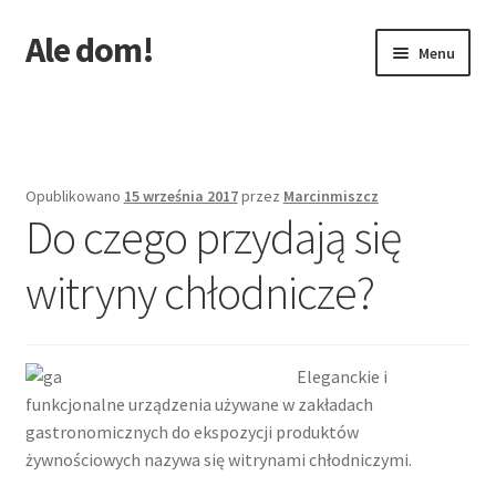
Ale dom!
Przejdź
Przejdź
Menu
do
do
nawigacji
treści
Strona główna
Opublikowano
15 września 2017
przez
Marcinmiszcz
Do czego przydają się
witryny chłodnicze?
Eleganckie i
funkcjonalne urządzenia używane w zakładach
gastronomicznych do ekspozycji produktów
żywnościowych nazywa się witrynami chłodniczymi.