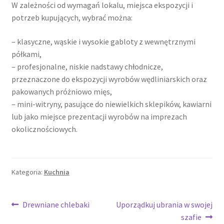
W zależności od wymagań lokalu, miejsca ekspozycji i
potrzeb kupujących, wybrać można:
– klasyczne, wąskie i wysokie gabloty z wewnętrznymi
półkami,
– profesjonalne, niskie nadstawy chłodnicze,
przeznaczone do ekspozycji wyrobów wędliniarskich oraz
pakowanych próżniowo mięs,
– mini-witryny, pasujące do niewielkich sklepików, kawiarni
lub jako miejsce prezentacji wyrobów na imprezach
okolicznościowych.
Kategoria:
Kuchnia
Nawigacja
Poprzedni
Następny
Drewniane chlebaki
Uporządkuj ubrania w swojej
wpis:
wpis:
szafie