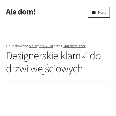
Ale dom!
Przejdź
Przejdź
Menu
do
do
nawigacji
treści
Strona główna
Opublikowano
5 sierpnia 2020
przez
Marcinmiszcz
Designerskie klamki do
drzwi wejściowych