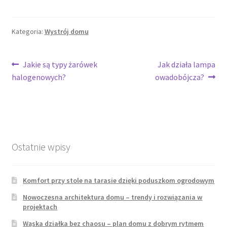
Kategoria:
Wystrój domu
Nawigacja
Poprzedni
Następny
Jakie są typy żarówek
Jak działa lampa
wpis:
wpis:
halogenowych?
owadobójcza?
wpisu
Ostatnie wpisy
Komfort przy stole na tarasie dzięki poduszkom ogrodowym
Nowoczesna architektura domu – trendy i rozwiązania w
projektach
Wąska działka bez chaosu – plan domu z dobrym rytmem